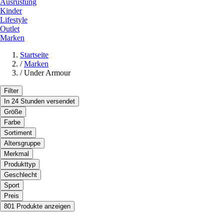
Ausrüstung
Kinder
Lifestyle
Outlet
Marken
Startseite
/
Marken
/
Under Armour
Filter
In 24 Stunden versendet
Größe
Farbe
Sortiment
Altersgruppe
Merkmal
Produkttyp
Geschlecht
Sport
Preis
801 Produkte anzeigen