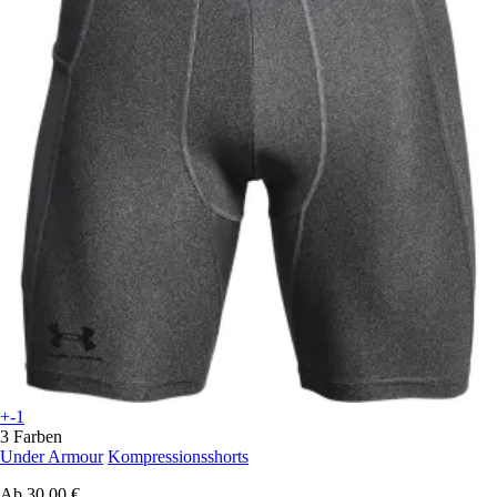
+-1
3 Farben
Under Armour
Kompressionsshorts
Ab
30,00 €