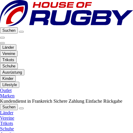
Suchen
Länder
Vereine
Trikots
Schuhe
Ausrüstung
Kinder
Lifestyle
Outlet
Marken
Kundendienst in Frankreich
Sichere Zahlung
Einfache Rückgabe
Suchen
Länder
Vereine
Trikots
Schuhe