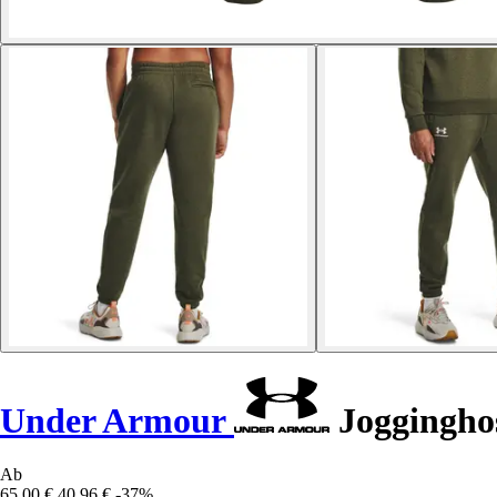
Under Armour
Jogginghos
Ab
65,00 €
40,96 €
-37%