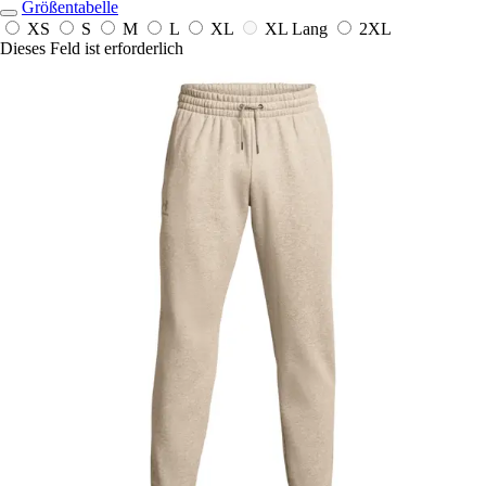
Größentabelle
XS
S
M
L
XL
XL Lang
2XL
Dieses Feld ist erforderlich