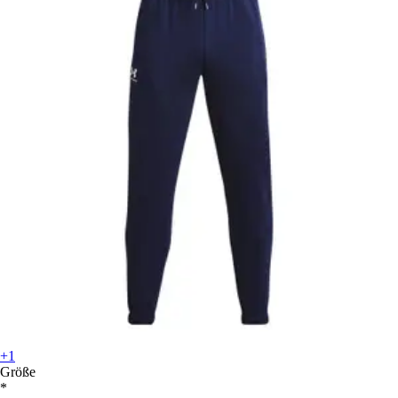
+1
Größe
*