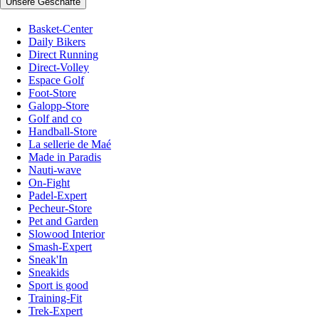
Unsere Geschäfte
Basket-Center
Daily Bikers
Direct Running
Direct-Volley
Espace Golf
Foot-Store
Galopp-Store
Golf and co
Handball-Store
La sellerie de Maé
Made in Paradis
Nauti-wave
On-Fight
Padel-Expert
Pecheur-Store
Pet and Garden
Slowood Interior
Smash-Expert
Sneak'In
Sneakids
Sport is good
Training-Fit
Trek-Expert