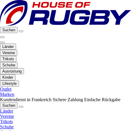
Suchen
Länder
Vereine
Trikots
Schuhe
Ausrüstung
Kinder
Lifestyle
Outlet
Marken
Kundendienst in Frankreich
Sichere Zahlung
Einfache Rückgabe
Suchen
Länder
Vereine
Trikots
Schuhe