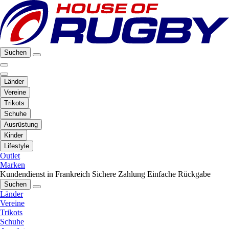
Suchen
Länder
Vereine
Trikots
Schuhe
Ausrüstung
Kinder
Lifestyle
Outlet
Marken
Kundendienst in Frankreich
Sichere Zahlung
Einfache Rückgabe
Suchen
Länder
Vereine
Trikots
Schuhe