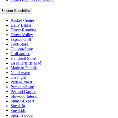
Unsere Geschäfte
Basket-Center
Daily Bikers
Direct Running
Direct-Volley
Espace Golf
Foot-Store
Galopp-Store
Golf and co
Handball-Store
La sellerie de Maé
Made in Paradis
Nauti-wave
On-Fight
Padel-Expert
Pecheur-Store
Pet and Garden
Slowood Interior
Smash-Expert
Sneak'In
Sneakids
Sport is good