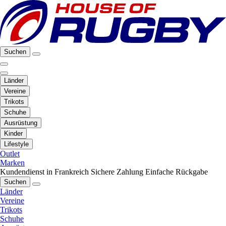
Suchen
Länder
Vereine
Trikots
Schuhe
Ausrüstung
Kinder
Lifestyle
Outlet
Marken
Kundendienst in Frankreich
Sichere Zahlung
Einfache Rückgabe
Suchen
Länder
Vereine
Trikots
Schuhe