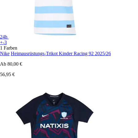
24h
+-3
1 Farben
Nike
Heimausrüstungs-Trikot Kinder Racing 92 2025/26
Ab
80,00 €
56,95 €