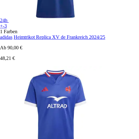
24h
+-3
1 Farben
adidas
Heimtrikot Replica XV de Frankreich 2024/25
Ab
90,00 €
48,21 €