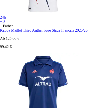
24h
+-3
1 Farben
Kappa
Maillot Third Authentique Stade Français 2025/26
Ab
125,00 €
99,42 €