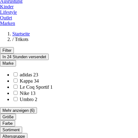
Ausrüstung
Kinder
Lifestyle
Outlet
Marken
Startseite
/
Trikots
Filter
In 24 Stunden versendet
Marke
adidas
23
Kappa
34
Le Coq Sportif
1
Nike
13
Umbro
2
Mehr anzeigen
(6)
Größe
Farbe
Sortiment
Altersgruppe