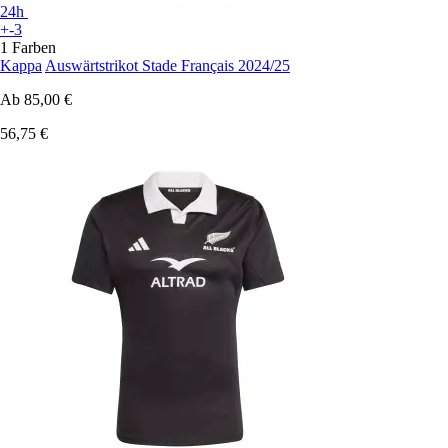
24h
+-3
1 Farben
Kappa
Auswärtstrikot Stade Français 2024/25
Ab
85,00 €
56,75 €