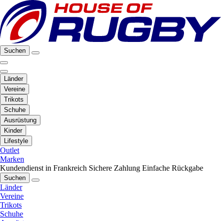
Suchen
Länder
Vereine
Trikots
Schuhe
Ausrüstung
Kinder
Lifestyle
Outlet
Marken
Kundendienst in Frankreich
Sichere Zahlung
Einfache Rückgabe
Suchen
Länder
Vereine
Trikots
Schuhe