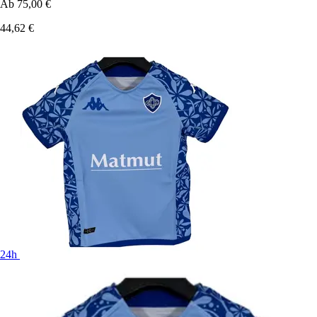
Ab
75,00 €
44,62 €
24h