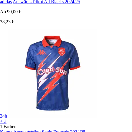
adidas
Auswärts-Trikot All Blacks 2024/25
Ab
90,00 €
38,23 €
24h
+-3
1 Farben
Kappa
Auswärtstrikot Stade Français 2024/25