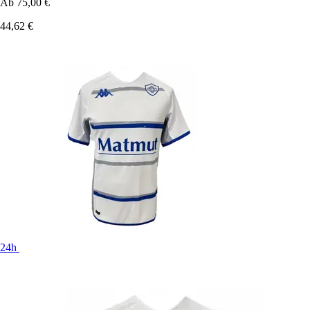
Ab
75,00 €
44,62 €
24h