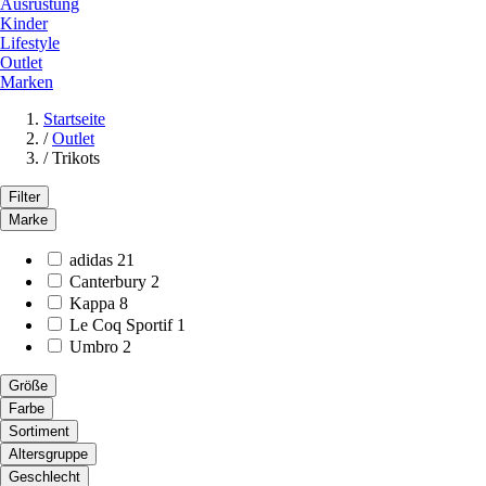
Ausrüstung
Kinder
Lifestyle
Outlet
Marken
Startseite
/
Outlet
/
Trikots
Filter
Marke
adidas
21
Canterbury
2
Kappa
8
Le Coq Sportif
1
Umbro
2
Größe
Farbe
Sortiment
Altersgruppe
Geschlecht