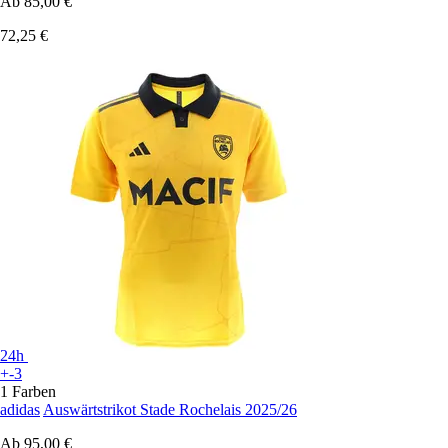
Ab
85,00 €
72,25 €
24h
+-3
1 Farben
adidas
Auswärtstrikot Stade Rochelais 2025/26
Ab
95,00 €