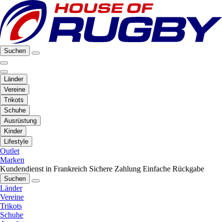
Suchen
Länder
Vereine
Trikots
Schuhe
Ausrüstung
Kinder
Lifestyle
Outlet
Marken
Kundendienst in Frankreich
Sichere Zahlung
Einfache Rückgabe
Suchen
Länder
Vereine
Trikots
Schuhe