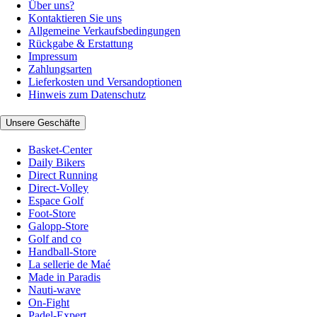
Über uns?
Kontaktieren Sie uns
Allgemeine Verkaufsbedingungen
Rückgabe & Erstattung
Impressum
Zahlungsarten
Lieferkosten und Versandoptionen
Hinweis zum Datenschutz
Unsere Geschäfte
Basket-Center
Daily Bikers
Direct Running
Direct-Volley
Espace Golf
Foot-Store
Galopp-Store
Golf and co
Handball-Store
La sellerie de Maé
Made in Paradis
Nauti-wave
On-Fight
Padel-Expert