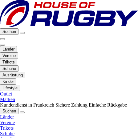
Suchen
Länder
Vereine
Trikots
Schuhe
Ausrüstung
Kinder
Lifestyle
Outlet
Marken
Kundendienst in Frankreich
Sichere Zahlung
Einfache Rückgabe
Suchen
Länder
Vereine
Trikots
Schuhe