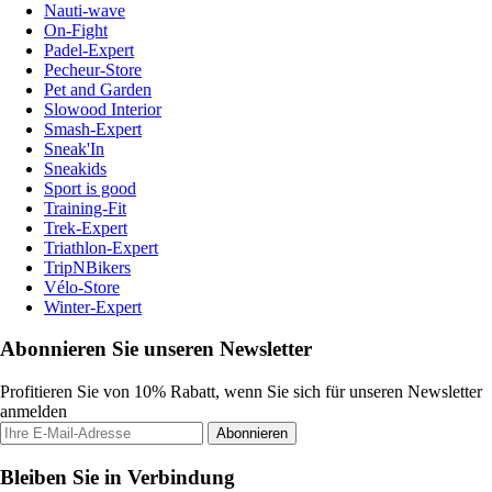
Nauti-wave
On-Fight
Padel-Expert
Pecheur-Store
Pet and Garden
Slowood Interior
Smash-Expert
Sneak'In
Sneakids
Sport is good
Training-Fit
Trek-Expert
Triathlon-Expert
TripNBikers
Vélo-Store
Winter-Expert
Abonnieren Sie unseren Newsletter
Profitieren Sie von 10% Rabatt, wenn Sie sich für unseren Newsletter
anmelden
Abonnieren
Bleiben Sie in Verbindung