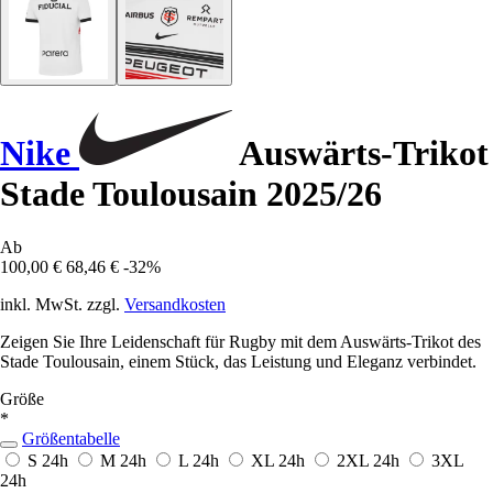
Nike
Auswärts-Trikot
Stade Toulousain 2025/26
Ab
100,00 €
68,46 €
-32%
inkl. MwSt. zzgl.
Versandkosten
Zeigen Sie Ihre Leidenschaft für Rugby mit dem Auswärts-Trikot des
Stade Toulousain, einem Stück, das Leistung und Eleganz verbindet.
Größe
*
Größentabelle
S
24h
M
24h
L
24h
XL
24h
2XL
24h
3XL
24h