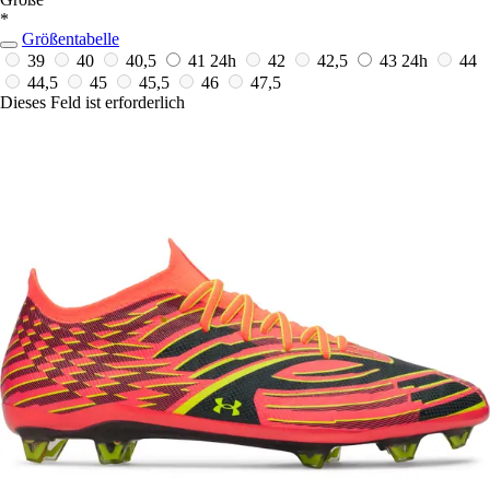
*
Größentabelle
39
40
40,5
41
24h
42
42,5
43
24h
44
44,5
45
45,5
46
47,5
Dieses Feld ist erforderlich