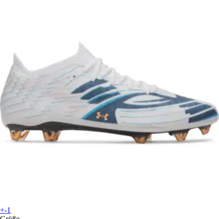
+-1
Größe