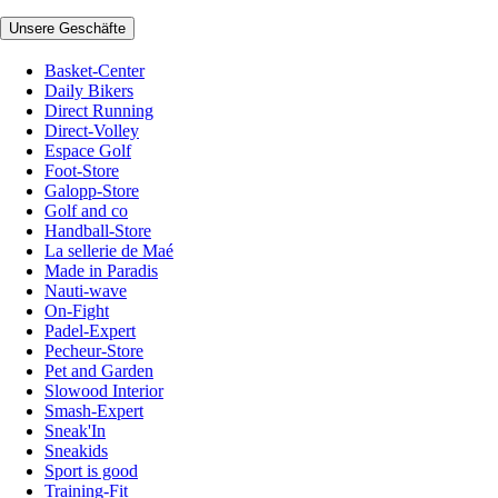
Unsere Geschäfte
Basket-Center
Daily Bikers
Direct Running
Direct-Volley
Espace Golf
Foot-Store
Galopp-Store
Golf and co
Handball-Store
La sellerie de Maé
Made in Paradis
Nauti-wave
On-Fight
Padel-Expert
Pecheur-Store
Pet and Garden
Slowood Interior
Smash-Expert
Sneak'In
Sneakids
Sport is good
Training-Fit