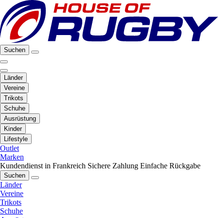
Suchen
Länder
Vereine
Trikots
Schuhe
Ausrüstung
Kinder
Lifestyle
Outlet
Marken
Kundendienst in Frankreich
Sichere Zahlung
Einfache Rückgabe
Suchen
Länder
Vereine
Trikots
Schuhe