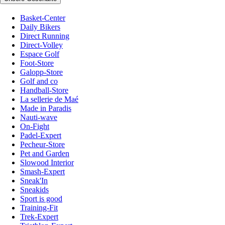
Basket-Center
Daily Bikers
Direct Running
Direct-Volley
Espace Golf
Foot-Store
Galopp-Store
Golf and co
Handball-Store
La sellerie de Maé
Made in Paradis
Nauti-wave
On-Fight
Padel-Expert
Pecheur-Store
Pet and Garden
Slowood Interior
Smash-Expert
Sneak'In
Sneakids
Sport is good
Training-Fit
Trek-Expert