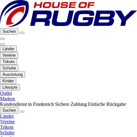
Suchen
Länder
Vereine
Trikots
Schuhe
Ausrüstung
Kinder
Lifestyle
Outlet
Marken
Kundendienst in Frankreich
Sichere Zahlung
Einfache Rückgabe
Suchen
Länder
Vereine
Trikots
Schuhe