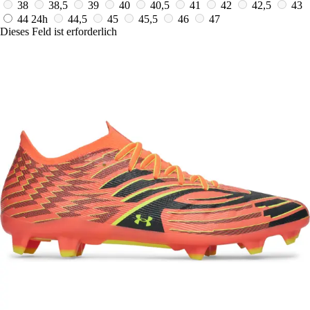
38
38,5
39
40
40,5
41
42
42,5
43
44
24h
44,5
45
45,5
46
47
Dieses Feld ist erforderlich