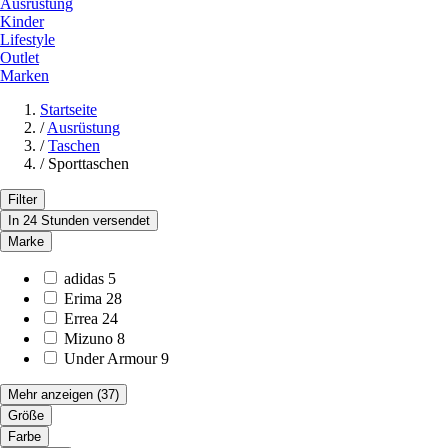
Ausrüstung
Kinder
Lifestyle
Outlet
Marken
Startseite
/
Ausrüstung
/
Taschen
/
Sporttaschen
Filter
In 24 Stunden versendet
Marke
adidas
5
Erima
28
Errea
24
Mizuno
8
Under Armour
9
Mehr anzeigen
(37)
Größe
Farbe