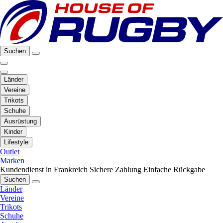
Suchen
Länder
Vereine
Trikots
Schuhe
Ausrüstung
Kinder
Lifestyle
Outlet
Marken
Kundendienst in Frankreich
Sichere Zahlung
Einfache Rückgabe
Suchen
Länder
Vereine
Trikots
Schuhe