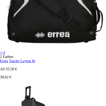
+-2
2 Farben
Errea
Tasche Layton fit
Ab
55,50 €
30,62 €