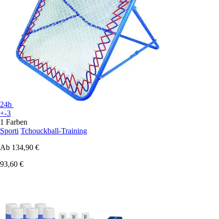
24h
+-3
1 Farben
Sporti
Tchouckball-Training
Ab
134,90 €
93,60 €