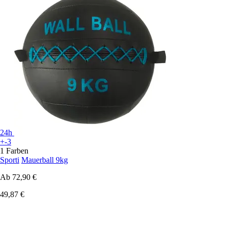
24h
+-3
1 Farben
Sporti
Mauerball 9kg
Ab
72,90 €
49,87 €