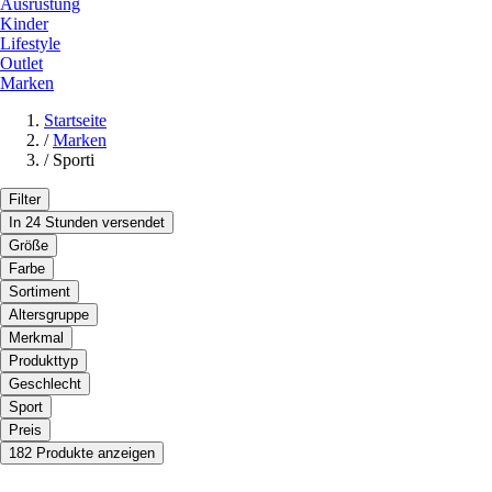
Ausrüstung
Kinder
Lifestyle
Outlet
Marken
Startseite
/
Marken
/
Sporti
Filter
In 24 Stunden versendet
Größe
Farbe
Sortiment
Altersgruppe
Merkmal
Produkttyp
Geschlecht
Sport
Preis
182 Produkte anzeigen