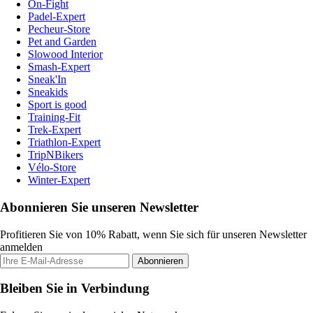
On-Fight
Padel-Expert
Pecheur-Store
Pet and Garden
Slowood Interior
Smash-Expert
Sneak'In
Sneakids
Sport is good
Training-Fit
Trek-Expert
Triathlon-Expert
TripNBikers
Vélo-Store
Winter-Expert
Abonnieren Sie unseren Newsletter
Profitieren Sie von 10% Rabatt, wenn Sie sich für unseren Newsletter
anmelden
Abonnieren
Bleiben Sie in Verbindung