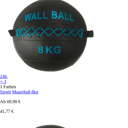
24h
+-3
1 Farben
Sporti
Mauerball 8kg
Ab
69,90 €
41,77 €