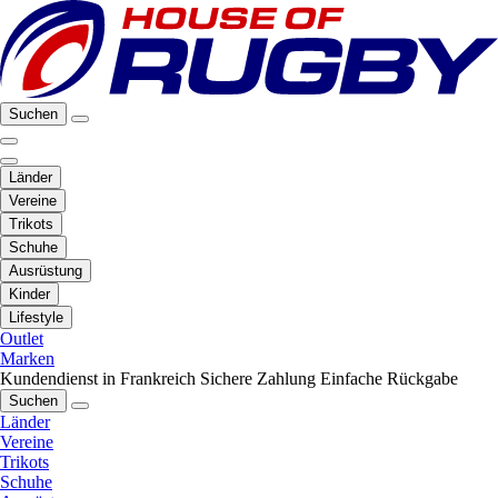
Suchen
Länder
Vereine
Trikots
Schuhe
Ausrüstung
Kinder
Lifestyle
Outlet
Marken
Kundendienst in Frankreich
Sichere Zahlung
Einfache Rückgabe
Suchen
Länder
Vereine
Trikots
Schuhe