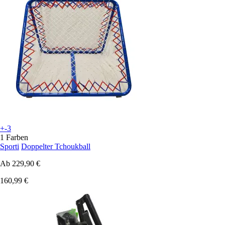
+-3
1 Farben
Sporti
Doppelter Tchoukball
Ab
229,90 €
160,99 €