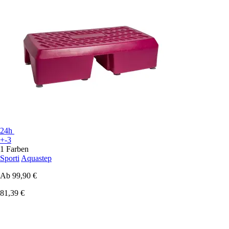
24h
+-3
1 Farben
Sporti
Aquastep
Ab
99,90 €
81,39 €