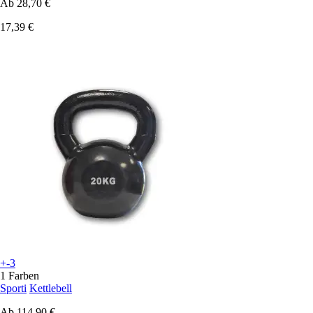
Ab
28,70 €
17,39 €
+-3
1 Farben
Sporti
Kettlebell
Ab
114,90 €