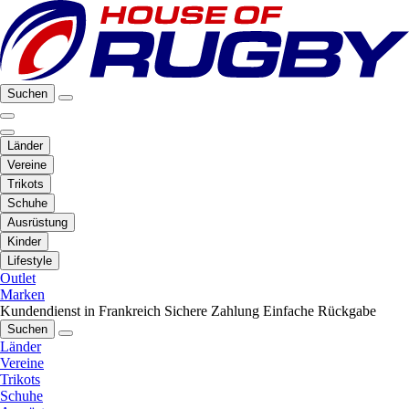
Suchen
Länder
Vereine
Trikots
Schuhe
Ausrüstung
Kinder
Lifestyle
Outlet
Marken
Kundendienst in Frankreich
Sichere Zahlung
Einfache Rückgabe
Suchen
Länder
Vereine
Trikots
Schuhe