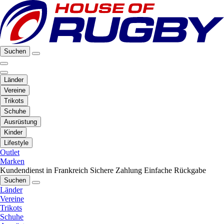
Suchen
Länder
Vereine
Trikots
Schuhe
Ausrüstung
Kinder
Lifestyle
Outlet
Marken
Kundendienst in Frankreich
Sichere Zahlung
Einfache Rückgabe
Suchen
Länder
Vereine
Trikots
Schuhe