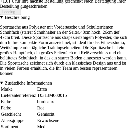
+1,01 €
für Ihre nächste Bestellung geschenkt
Nach Bestätigung Ihrer
Bestellung gutgeschrieben
Loading...
Beschreibung
Sporttasche aus Polyester mit Vordertasche und Schulterriemen.
Schuhfach (starrer Schuhhalter an der Seite).48cm hoch, 26cm tief,
47cm breit. Diese Sporttasche aus strapazierfähigem Polyester, die sich
durch ihre kompakte Form auszeichnet, ist ideal für das Fitnessstudio,
Wettkämpfe oder tägliche Trainingseinheiten. Die Sporttasche hat ein
großes Hauptfach, ein großes Seitenfach mit Reißverschluss und ein
belüftetes Schuhfach, in das ein starrer Boden eingesetzt werden kann.
Die Sporttasche zeichnet sich durch ein klassisches Design aus und ist
in vielen Farben erhältlich, die Ihr Team am besten repräsentieren
können.
Zusätzliche Informationen
Marke
Errea
Lieferantenreferenz
T0313M000015
Farbe
bordeaux
Farbe
Rot
Geschlecht
Gemischt
Altersgruppe
Erwachsene
Sortiment
Media