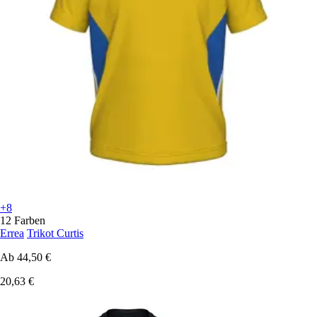
+8
12 Farben
Errea
Trikot Curtis
Ab
44,50 €
20,63 €