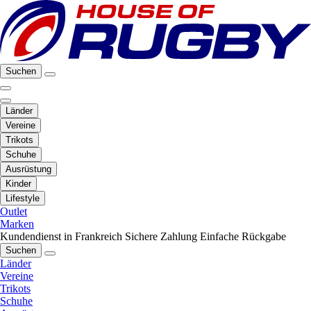
Suchen
Länder
Vereine
Trikots
Schuhe
Ausrüstung
Kinder
Lifestyle
Outlet
Marken
Kundendienst in Frankreich
Sichere Zahlung
Einfache Rückgabe
Suchen
Länder
Vereine
Trikots
Schuhe