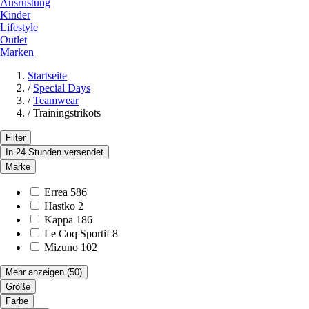
Ausrüstung
Kinder
Lifestyle
Outlet
Marken
Startseite
/
Special Days
/
Teamwear
/
Trainingstrikots
Filter
In 24 Stunden versendet
Marke
Errea
586
Hastko
2
Kappa
186
Le Coq Sportif
8
Mizuno
102
Mehr anzeigen
(50)
Größe
Farbe