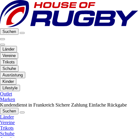
Suchen
Länder
Vereine
Trikots
Schuhe
Ausrüstung
Kinder
Lifestyle
Outlet
Marken
Kundendienst in Frankreich
Sichere Zahlung
Einfache Rückgabe
Suchen
Länder
Vereine
Trikots
Schuhe