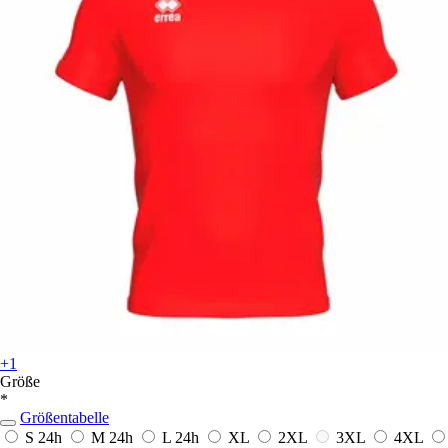
+1
Größe
*
Größentabelle
S
24h
M
24h
L
24h
XL
2XL
3XL
4XL