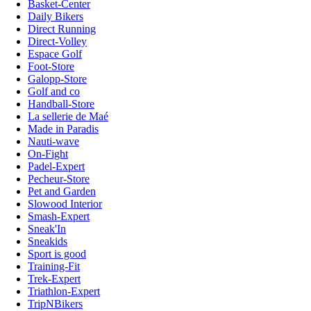
Basket-Center
Daily Bikers
Direct Running
Direct-Volley
Espace Golf
Foot-Store
Galopp-Store
Golf and co
Handball-Store
La sellerie de Maé
Made in Paradis
Nauti-wave
On-Fight
Padel-Expert
Pecheur-Store
Pet and Garden
Slowood Interior
Smash-Expert
Sneak'In
Sneakids
Sport is good
Training-Fit
Trek-Expert
Triathlon-Expert
TripNBikers