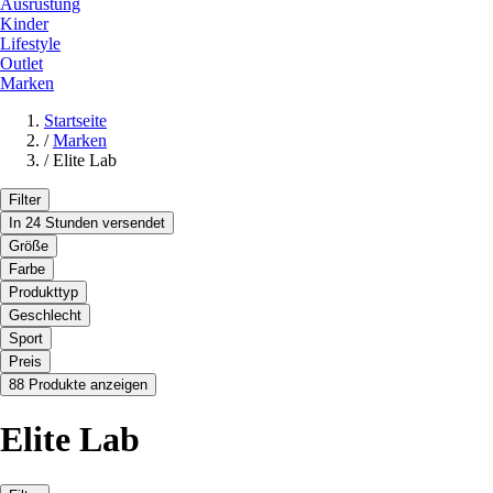
Ausrüstung
Kinder
Lifestyle
Outlet
Marken
Startseite
/
Marken
/
Elite Lab
Filter
In 24 Stunden versendet
Größe
Farbe
Produkttyp
Geschlecht
Sport
Preis
88 Produkte anzeigen
Elite Lab