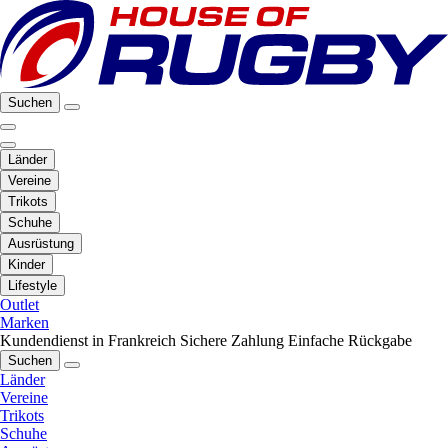
Suchen
Länder
Vereine
Trikots
Schuhe
Ausrüstung
Kinder
Lifestyle
Outlet
Marken
Kundendienst in Frankreich
Sichere Zahlung
Einfache Rückgabe
Suchen
Länder
Vereine
Trikots
Schuhe