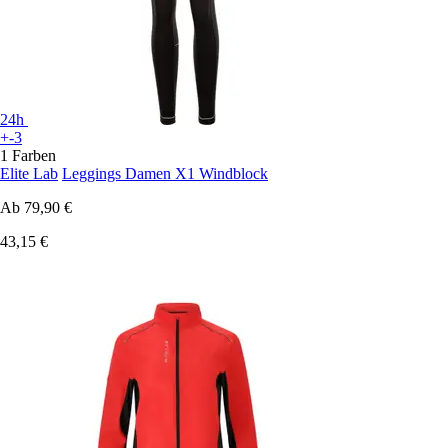
24h
+-3
1 Farben
Elite Lab
Leggings Damen X1 Windblock
Ab
79,90 €
43,15 €