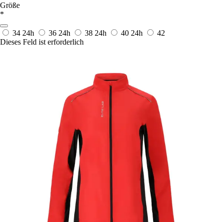
Größe
*
34
24h
36
24h
38
24h
40
24h
42
Dieses Feld ist erforderlich