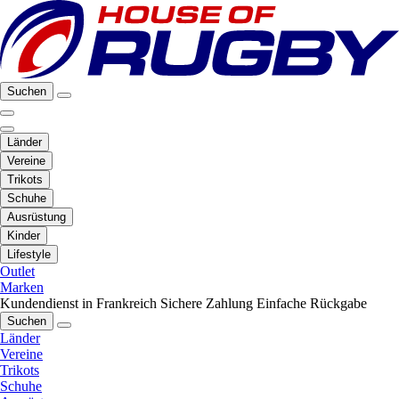
Suchen
Länder
Vereine
Trikots
Schuhe
Ausrüstung
Kinder
Lifestyle
Outlet
Marken
Kundendienst in Frankreich
Sichere Zahlung
Einfache Rückgabe
Suchen
Länder
Vereine
Trikots
Schuhe