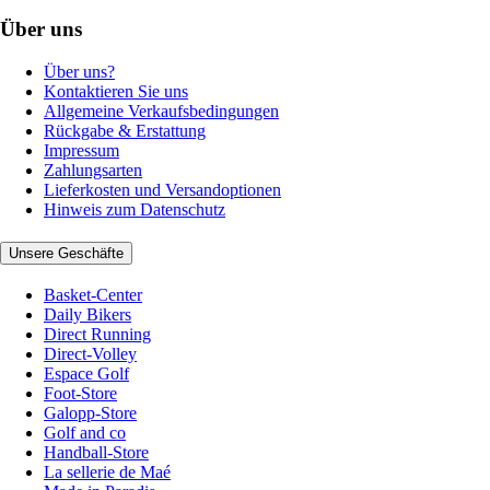
Über uns
Über uns?
Kontaktieren Sie uns
Allgemeine Verkaufsbedingungen
Rückgabe & Erstattung
Impressum
Zahlungsarten
Lieferkosten und Versandoptionen
Hinweis zum Datenschutz
Unsere Geschäfte
Basket-Center
Daily Bikers
Direct Running
Direct-Volley
Espace Golf
Foot-Store
Galopp-Store
Golf and co
Handball-Store
La sellerie de Maé