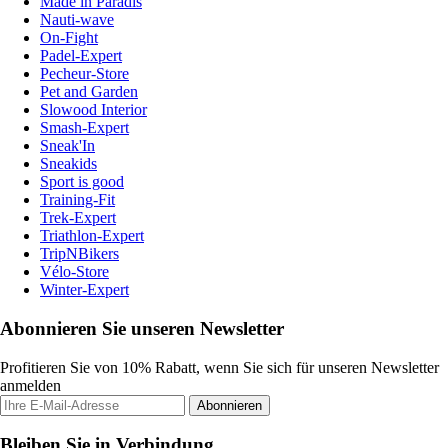
Made in Paradis
Nauti-wave
On-Fight
Padel-Expert
Pecheur-Store
Pet and Garden
Slowood Interior
Smash-Expert
Sneak'In
Sneakids
Sport is good
Training-Fit
Trek-Expert
Triathlon-Expert
TripNBikers
Vélo-Store
Winter-Expert
Abonnieren Sie unseren Newsletter
Profitieren Sie von 10% Rabatt, wenn Sie sich für unseren Newsletter
anmelden
Abonnieren
Bleiben Sie in Verbindung