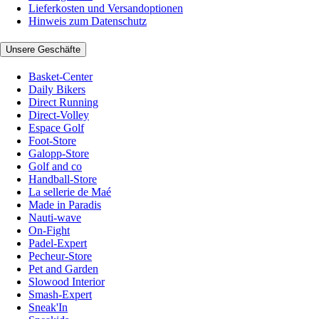
Lieferkosten und Versandoptionen
Hinweis zum Datenschutz
Unsere Geschäfte
Basket-Center
Daily Bikers
Direct Running
Direct-Volley
Espace Golf
Foot-Store
Galopp-Store
Golf and co
Handball-Store
La sellerie de Maé
Made in Paradis
Nauti-wave
On-Fight
Padel-Expert
Pecheur-Store
Pet and Garden
Slowood Interior
Smash-Expert
Sneak'In