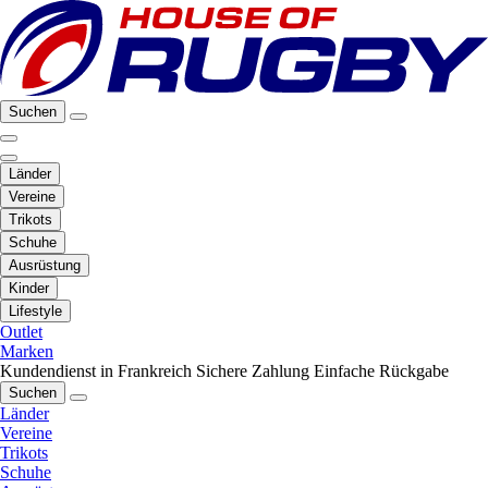
Suchen
Länder
Vereine
Trikots
Schuhe
Ausrüstung
Kinder
Lifestyle
Outlet
Marken
Kundendienst in Frankreich
Sichere Zahlung
Einfache Rückgabe
Suchen
Länder
Vereine
Trikots
Schuhe