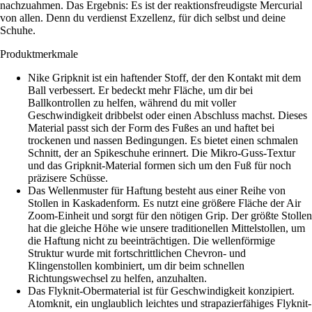
nachzuahmen. Das Ergebnis: Es ist der reaktionsfreudigste Mercurial
von allen. Denn du verdienst Exzellenz, für dich selbst und deine
Schuhe.
Produktmerkmale
Nike Gripknit ist ein haftender Stoff, der den Kontakt mit dem
Ball verbessert. Er bedeckt mehr Fläche, um dir bei
Ballkontrollen zu helfen, während du mit voller
Geschwindigkeit dribbelst oder einen Abschluss machst. Dieses
Material passt sich der Form des Fußes an und haftet bei
trockenen und nassen Bedingungen. Es bietet einen schmalen
Schnitt, der an Spikeschuhe erinnert. Die Mikro-Guss-Textur
und das Gripknit-Material formen sich um den Fuß für noch
präzisere Schüsse.
Das Wellenmuster für Haftung besteht aus einer Reihe von
Stollen in Kaskadenform. Es nutzt eine größere Fläche der Air
Zoom-Einheit und sorgt für den nötigen Grip. Der größte Stollen
hat die gleiche Höhe wie unsere traditionellen Mittelstollen, um
die Haftung nicht zu beeinträchtigen. Die wellenförmige
Struktur wurde mit fortschrittlichen Chevron- und
Klingenstollen kombiniert, um dir beim schnellen
Richtungswechsel zu helfen, anzuhalten.
Das Flyknit-Obermaterial ist für Geschwindigkeit konzipiert.
Atomknit, ein unglaublich leichtes und strapazierfähiges Flyknit-