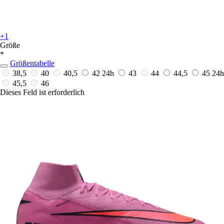
+1
Größe
*
Größentabelle
38,5
40
40,5
42
24h
43
44
44,5
45
24h
45,5
46
Dieses Feld ist erforderlich