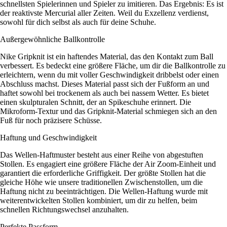
schnellsten Spielerinnen und Spieler zu imitieren. Das Ergebnis: Es ist
der reaktivste Mercurial aller Zeiten. Weil du Exzellenz verdienst,
sowohl für dich selbst als auch für deine Schuhe.
Außergewöhnliche Ballkontrolle
Nike Gripknit ist ein haftendes Material, das den Kontakt zum Ball
verbessert. Es bedeckt eine größere Fläche, um dir die Ballkontrolle zu
erleichtern, wenn du mit voller Geschwindigkeit dribbelst oder einen
Abschluss machst. Dieses Material passt sich der Fußform an und
haftet sowohl bei trockenem als auch bei nassem Wetter. Es bietet
einen skulpturalen Schnitt, der an Spikeschuhe erinnert. Die
Mikroform-Textur und das Gripknit-Material schmiegen sich an den
Fuß für noch präzisere Schüsse.
Haftung und Geschwindigkeit
Das Wellen-Haftmuster besteht aus einer Reihe von abgestuften
Stollen. Es engagiert eine größere Fläche der Air Zoom-Einheit und
garantiert die erforderliche Griffigkeit. Der größte Stollen hat die
gleiche Höhe wie unsere traditionellen Zwischenstollen, um die
Haftung nicht zu beeinträchtigen. Die Wellen-Haftung wurde mit
weiterentwickelten Stollen kombiniert, um dir zu helfen, beim
schnellen Richtungswechsel anzuhalten.
Perfekte Passform