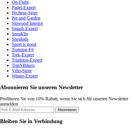
On-Fight
Padel-Expert
Pecheur-Store
Pet and Garden
Slowood Interior
Smash-Expert
Sneak'In
Sneakids
Sport is good
Training-Fit
Trek-Expert
Triathlon-Expert
TripNBikers
Vélo-Store
Winter-Expert
Abonnieren Sie unseren Newsletter
Profitieren Sie von 10% Rabatt, wenn Sie sich für unseren Newsletter
anmelden
Abonnieren
Bleiben Sie in Verbindung