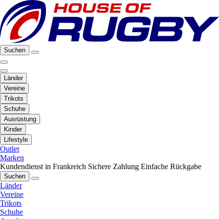
Suchen
Länder
Vereine
Trikots
Schuhe
Ausrüstung
Kinder
Lifestyle
Outlet
Marken
Kundendienst in Frankreich
Sichere Zahlung
Einfache Rückgabe
Suchen
Länder
Vereine
Trikots
Schuhe