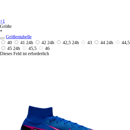
+1
Größe
*
Größentabelle
40
41
24h
42
24h
42,5
24h
43
44
24h
44,5
45
24h
45,5
46
Dieses Feld ist erforderlich