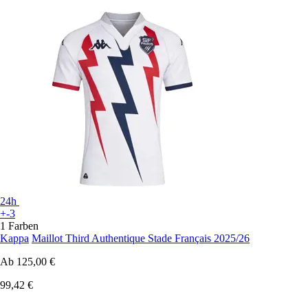
24h
+-3
1 Farben
Kappa
Maillot Third Authentique Stade Français 2025/26
Ab
125,00 €
99,42 €