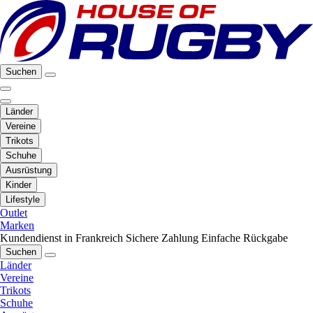
Suchen
Länder
Vereine
Trikots
Schuhe
Ausrüstung
Kinder
Lifestyle
Outlet
Marken
Kundendienst in Frankreich
Sichere Zahlung
Einfache Rückgabe
Suchen
Länder
Vereine
Trikots
Schuhe