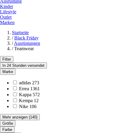
Ausrüstung
Kinder
Lifestyle
Outlet
Marken
Startseite
/
Black Friday
/
Ausrüstungen
/
Teamwear
Filter
In 24 Stunden versendet
Marke
adidas
273
Errea
1361
Kappa
572
Kempa
12
Nike
106
Mehr anzeigen
(140)
Größe
Farbe