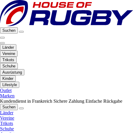
Suchen
Länder
Vereine
Trikots
Schuhe
Ausrüstung
Kinder
Lifestyle
Outlet
Marken
Kundendienst in Frankreich
Sichere Zahlung
Einfache Rückgabe
Suchen
Länder
Vereine
Trikots
Schuhe