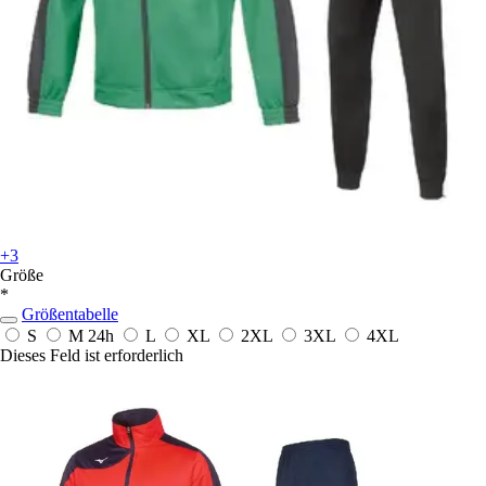
+3
Größe
*
Größentabelle
S
M
24h
L
XL
2XL
3XL
4XL
Dieses Feld ist erforderlich