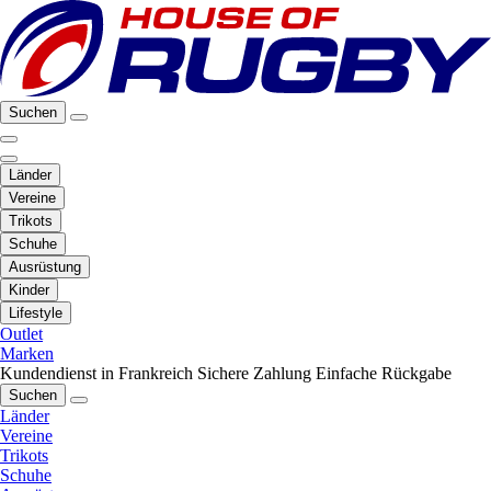
Suchen
Länder
Vereine
Trikots
Schuhe
Ausrüstung
Kinder
Lifestyle
Outlet
Marken
Kundendienst in Frankreich
Sichere Zahlung
Einfache Rückgabe
Suchen
Länder
Vereine
Trikots
Schuhe