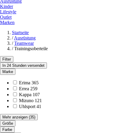
Ausrüstung
Kinder
Lifestyle
Outlet
Marken
Startseite
/
Ausrüstung
/
Teamwear
/
Trainingsoberteile
Filter
In 24 Stunden versendet
Marke
Erima
365
Errea
259
Kappa
107
Mizuno
121
Uhlsport
41
Mehr anzeigen
(35)
Größe
Farbe