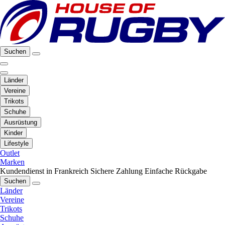
Suchen
Länder
Vereine
Trikots
Schuhe
Ausrüstung
Kinder
Lifestyle
Outlet
Marken
Kundendienst in Frankreich
Sichere Zahlung
Einfache Rückgabe
Suchen
Länder
Vereine
Trikots
Schuhe