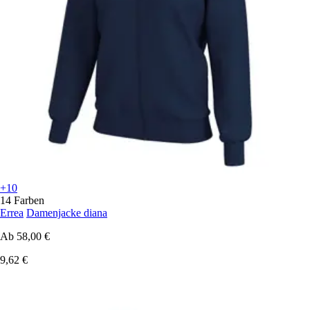
+10
14 Farben
Errea
Damenjacke diana
Ab
58,00 €
9,62 €