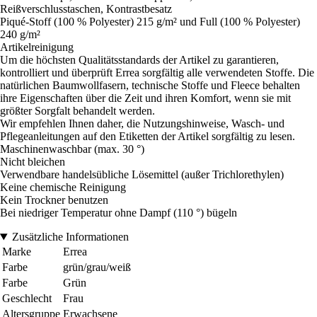
Reißverschlusstaschen, Kontrastbesatz
Piqué-Stoff (100 % Polyester) 215 g/m² und Full (100 % Polyester)
240 g/m²
Artikelreinigung
Um die höchsten Qualitätsstandards der Artikel zu garantieren,
kontrolliert und überprüft Errea sorgfältig alle verwendeten Stoffe. Die
natürlichen Baumwollfasern, technische Stoffe und Fleece behalten
ihre Eigenschaften über die Zeit und ihren Komfort, wenn sie mit
größter Sorgfalt behandelt werden.
Wir empfehlen Ihnen daher, die Nutzungshinweise, Wasch- und
Pflegeanleitungen auf den Etiketten der Artikel sorgfältig zu lesen.
Maschinenwaschbar (max. 30 °)
Nicht bleichen
Verwendbare handelsübliche Lösemittel (außer Trichlorethylen)
Keine chemische Reinigung
Kein Trockner benutzen
Bei niedriger Temperatur ohne Dampf (110 °) bügeln
Zusätzliche Informationen
Marke
Errea
Farbe
grün/grau/weiß
Farbe
Grün
Geschlecht
Frau
Altersgruppe
Erwachsene