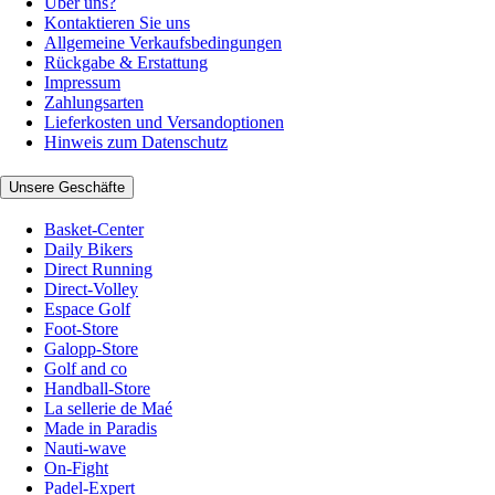
Über uns?
Kontaktieren Sie uns
Allgemeine Verkaufsbedingungen
Rückgabe & Erstattung
Impressum
Zahlungsarten
Lieferkosten und Versandoptionen
Hinweis zum Datenschutz
Unsere Geschäfte
Basket-Center
Daily Bikers
Direct Running
Direct-Volley
Espace Golf
Foot-Store
Galopp-Store
Golf and co
Handball-Store
La sellerie de Maé
Made in Paradis
Nauti-wave
On-Fight
Padel-Expert