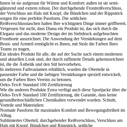
Innen ist sie aufgeraut für Wärme und Komfort; außen ist sie semi-
glänzend und extrem robust. Der durchgehende Frontreißverschluss,
der Verschluss am Hals mit Knopf, die Bündchen und der Rippstrick
sorgen für eine perfekte Passform. Die seitlichen
Reißverschlusstaschen halten Ihre wichtigsten Dinge immer griffbereit.
Vergessen Sie nicht, dass Diana ein Produkt ist, das sich durch die
Eleganz und das moderne Design der im Siebdruck aufgebrachten
Frontborte auszeichnet. Die Anwendung der Verstärkungen auf dem
Brust- und Armteil ermöglicht es Ihnen, mit Stolz die Farben Ihres
Teams zu tragen.
Ein ideales Produkt für alle, die auf der Suche nach einem modernen
und aktuellen Look sind, der durch raffinierte Details gekennzeichnet
ist, die die Ästhetik und den Stil hervorheben.
In mehreren Farbvarianten erhältlich, wurden die Oberteile in
passender Farbe und die farbigen Verstärkungen speziell entwickelt,
um die Farben Ihres Vereins zu betonen.
Oeko-Tex® Standard 100 Zertifizierung
Wie die anderen Produkte Errea verfügt auch diese Sportjacke über die
Oeko-Tex® Standard 100 Zertifizierung, die Garantie, dass keine
gesundheitsschädlichen Chemikalien verwendet wurden. Schnitt,
Vorteile und Materialien:
Normale Passform für maximalen Komfort und Bewegungsfreiheit im
Alltag.
Sublimiertes Oberteil, durchgehender Reißverschluss, Verschluss am
Hals mit Knopf, Bündchen und Rippstrick, seitliche