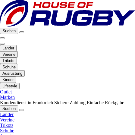
Suchen
Länder
Vereine
Trikots
Schuhe
Ausrüstung
Kinder
Lifestyle
Outlet
Marken
Kundendienst in Frankreich
Sichere Zahlung
Einfache Rückgabe
Suchen
Länder
Vereine
Trikots
Schuhe