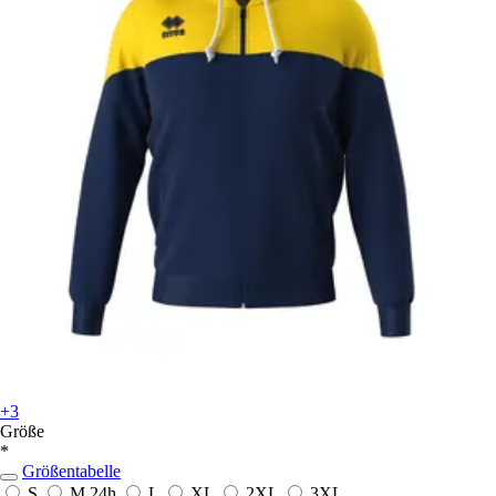
+3
Größe
*
Größentabelle
S
M
24h
L
XL
2XL
3XL