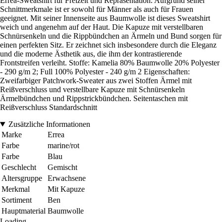
Erreà-Sweatshirt für Freizeit und Repräsentation. Aufgrund seiner
Schnittmerkmale ist er sowohl für Männer als auch für Frauen
geeignet. Mit seiner Innenseite aus Baumwolle ist dieses Sweatshirt
weich und angenehm auf der Haut. Die Kapuze mit verstellbaren
Schnürsenkeln und die Rippbündchen an Ärmeln und Bund sorgen für
einen perfekten Sitz. Er zeichnet sich insbesondere durch die Eleganz
und die moderne Ästhetik aus, die ihm der kontrastierende
Frontstreifen verleiht. Stoffe: Kamelia 80% Baumwolle 20% Polyester
- 290 g/m 2; Full 100% Polyester - 240 g/m 2 Eigenschaften:
Zweifarbiger Patchwork-Sweater aus zwei Stoffen Ärmel mit
Reißverschluss und verstellbare Kapuze mit Schnürsenkeln
Ärmelbündchen und Rippstrickbündchen. Seitentaschen mit
Reißverschluss Standardschnitt
Zusätzliche Informationen
Marke
Errea
Farbe
marine/rot
Farbe
Blau
Geschlecht
Gemischt
Altersgruppe
Erwachsene
Merkmal
Mit Kapuze
Sortiment
Ben
Hauptmaterial
Baumwolle
Loading...