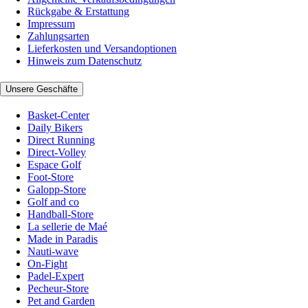
Rückgabe & Erstattung
Impressum
Zahlungsarten
Lieferkosten und Versandoptionen
Hinweis zum Datenschutz
Unsere Geschäfte
Basket-Center
Daily Bikers
Direct Running
Direct-Volley
Espace Golf
Foot-Store
Galopp-Store
Golf and co
Handball-Store
La sellerie de Maé
Made in Paradis
Nauti-wave
On-Fight
Padel-Expert
Pecheur-Store
Pet and Garden