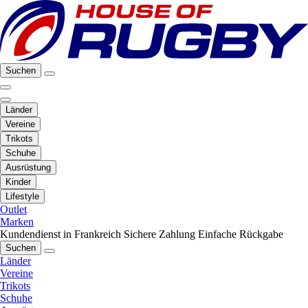
Suchen
Länder
Vereine
Trikots
Schuhe
Ausrüstung
Kinder
Lifestyle
Outlet
Marken
Kundendienst in Frankreich
Sichere Zahlung
Einfache Rückgabe
Suchen
Länder
Vereine
Trikots
Schuhe