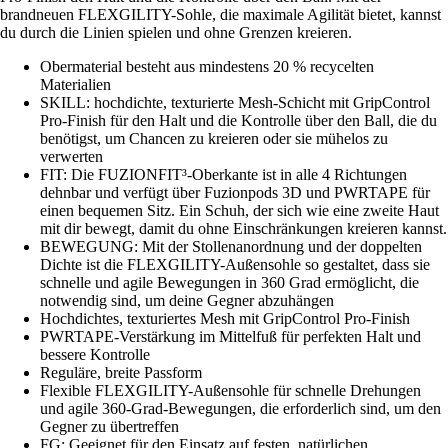
brandneuen FLEXGILITY-Sohle, die maximale Agilität bietet, kannst
du durch die Linien spielen und ohne Grenzen kreieren.
Obermaterial besteht aus mindestens 20 % recycelten
Materialien
SKILL: hochdichte, texturierte Mesh-Schicht mit GripControl
Pro-Finish für den Halt und die Kontrolle über den Ball, die du
benötigst, um Chancen zu kreieren oder sie mühelos zu
verwerten
FIT: Die FUZIONFIT³-Oberkante ist in alle 4 Richtungen
dehnbar und verfügt über Fuzionpods 3D und PWRTAPE für
einen bequemen Sitz. Ein Schuh, der sich wie eine zweite Haut
mit dir bewegt, damit du ohne Einschränkungen kreieren kannst.
BEWEGUNG: Mit der Stollenanordnung und der doppelten
Dichte ist die FLEXGILITY-Außensohle so gestaltet, dass sie
schnelle und agile Bewegungen in 360 Grad ermöglicht, die
notwendig sind, um deine Gegner abzuhängen
Hochdichtes, texturiertes Mesh mit GripControl Pro-Finish
PWRTAPE-Verstärkung im Mittelfuß für perfekten Halt und
bessere Kontrolle
Reguläre, breite Passform
Flexible FLEXGILITY-Außensohle für schnelle Drehungen
und agile 360-Grad-Bewegungen, die erforderlich sind, um den
Gegner zu übertreffen
FG: Geeignet für den Einsatz auf festen, natürlichen