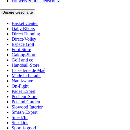
Hinweis zum Datenschutz
Unsere Geschäfte
Basket-Center
Daily Bikers
Direct Running
Direct-Volley
Espace Golf
Foot-Store
Galopp-Store
Golf and co
Handball-Store
La sellerie de Maé
Made in Paradis
Nauti-wave
On-Fight
Padel-Expert
Pecheur-Store
Pet and Garden
Slowood Interior
Smash-Expert
Sneak'In
Sneakids
Sport is good