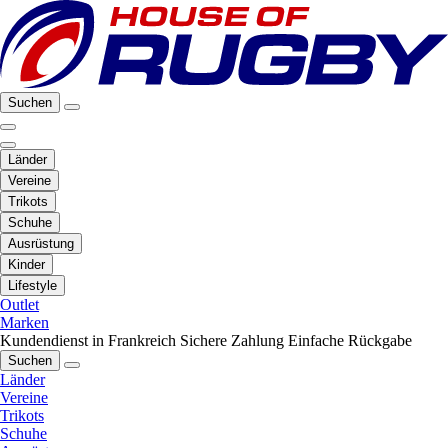
Suchen
Länder
Vereine
Trikots
Schuhe
Ausrüstung
Kinder
Lifestyle
Outlet
Marken
Kundendienst in Frankreich
Sichere Zahlung
Einfache Rückgabe
Suchen
Länder
Vereine
Trikots
Schuhe