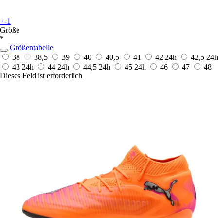
+-1
Größe
*
Größentabelle
38
38,5
39
40
40,5
41
42
24h
42,5
24h
43
24h
44
24h
44,5
24h
45
24h
46
47
48
Dieses Feld ist erforderlich