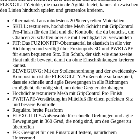
FLEXGILITY-Sohle, die maximale Agilität bietet, kannst du zwischen
den Linien hindurch spielen und grenzenlos kreieren.
Obermaterial aus mindestens 20 % recycelten Materialien
SKILL: texturierte, hochdichte Mesh-Schicht mit GripControl
Pro-Finish für den Halt und die Kontrolle, die du brauchst, um
Chancen zu schaffen oder sie mit Leichtigkeit zu verwandeln
FIT: Das FUZIONFIT³-Obermaterial ist elastisch in alle vier
Richtungen und verfügt über Fuzionpods 3D und PWRTAPE
für einen bequemen Sitz. Ein Schuh, der sich wie eine zweite
Haut mit dir bewegt, damit du ohne Einschränkungen kreieren
kannst.
BEWEGUNG: Mit der Stollenanordnung und der zweidensity-
Komposition ist die FLEXGILITY-Außensohle so konzipiert,
dass sie schnelle und agile Bewegungen in alle Richtungen
ermöglicht, die nötig sind, um deine Gegner abzuhängen.
Hochdichte texturierte Mesh mit GripControl Pro-Finish
PWRTAPE-Verstärkung im Mittelfuß für einen perfekten Sitz
und bessere Kontrolle
Reguläre, breite Passform
FLEXGILITY-Außensohle für schnelle Drehungen und agile
Bewegungen in 360 Grad, die nötig sind, um den Gegner zu
übertreffen
FG: Geeignet für den Einsatz auf festem, natürlichem
Untergrund