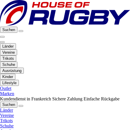
Suchen
Länder
Vereine
Trikots
Schuhe
Ausrüstung
Kinder
Lifestyle
Outlet
Marken
Kundendienst in Frankreich
Sichere Zahlung
Einfache Rückgabe
Suchen
Länder
Vereine
Trikots
Schuhe