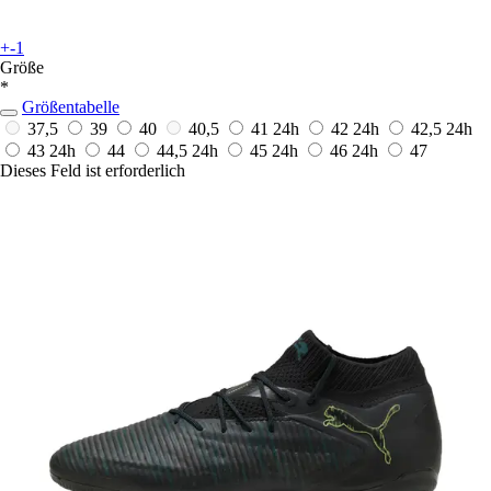
+-1
Größe
*
Größentabelle
37,5
39
40
40,5
41
24h
42
24h
42,5
24h
43
24h
44
44,5
24h
45
24h
46
24h
47
Dieses Feld ist erforderlich