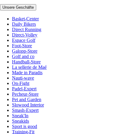
Unsere Geschäfte
Basket-Center
Daily Bikers
Direct Running
Direct-Volley
Espace Golf
Foot-Store
Galopp-Store
Golf and co
Handball-Store
La sellerie de Maé
Made in Paradis
Nauti-wave
On-Fight
Padel-Expert
Pecheur-Store
Pet and Garden
Slowood Interior
Smash-Expert
Sneak'In
Sneakids
Sport is good
Training-Fit