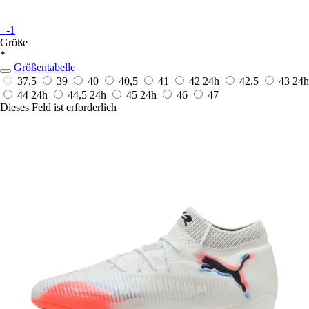
+-1
Größe
*
Größentabelle
37,5
39
40
40,5
41
42
24h
42,5
43
24h
44
24h
44,5
24h
45
24h
46
47
Dieses Feld ist erforderlich