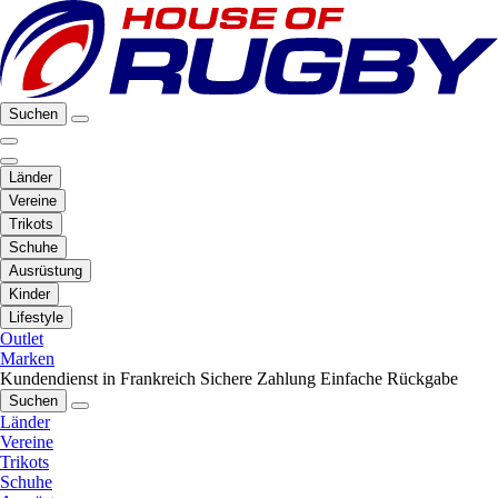
Suchen
Länder
Vereine
Trikots
Schuhe
Ausrüstung
Kinder
Lifestyle
Outlet
Marken
Kundendienst in Frankreich
Sichere Zahlung
Einfache Rückgabe
Suchen
Länder
Vereine
Trikots
Schuhe