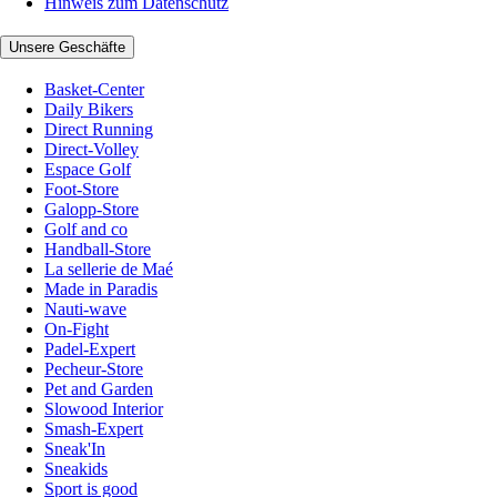
Hinweis zum Datenschutz
Unsere Geschäfte
Basket-Center
Daily Bikers
Direct Running
Direct-Volley
Espace Golf
Foot-Store
Galopp-Store
Golf and co
Handball-Store
La sellerie de Maé
Made in Paradis
Nauti-wave
On-Fight
Padel-Expert
Pecheur-Store
Pet and Garden
Slowood Interior
Smash-Expert
Sneak'In
Sneakids
Sport is good