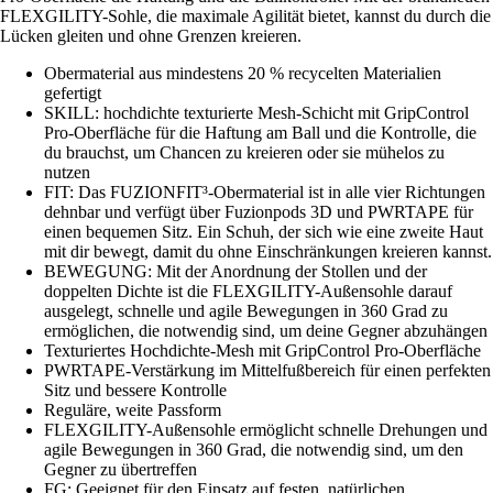
FLEXGILITY-Sohle, die maximale Agilität bietet, kannst du durch die
Lücken gleiten und ohne Grenzen kreieren.
Obermaterial aus mindestens 20 % recycelten Materialien
gefertigt
SKILL: hochdichte texturierte Mesh-Schicht mit GripControl
Pro-Oberfläche für die Haftung am Ball und die Kontrolle, die
du brauchst, um Chancen zu kreieren oder sie mühelos zu
nutzen
FIT: Das FUZIONFIT³-Obermaterial ist in alle vier Richtungen
dehnbar und verfügt über Fuzionpods 3D und PWRTAPE für
einen bequemen Sitz. Ein Schuh, der sich wie eine zweite Haut
mit dir bewegt, damit du ohne Einschränkungen kreieren kannst.
BEWEGUNG: Mit der Anordnung der Stollen und der
doppelten Dichte ist die FLEXGILITY-Außensohle darauf
ausgelegt, schnelle und agile Bewegungen in 360 Grad zu
ermöglichen, die notwendig sind, um deine Gegner abzuhängen
Texturiertes Hochdichte-Mesh mit GripControl Pro-Oberfläche
PWRTAPE-Verstärkung im Mittelfußbereich für einen perfekten
Sitz und bessere Kontrolle
Reguläre, weite Passform
FLEXGILITY-Außensohle ermöglicht schnelle Drehungen und
agile Bewegungen in 360 Grad, die notwendig sind, um den
Gegner zu übertreffen
FG: Geeignet für den Einsatz auf festen, natürlichen