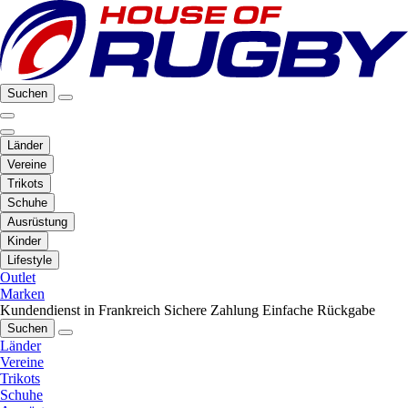
Suchen
Länder
Vereine
Trikots
Schuhe
Ausrüstung
Kinder
Lifestyle
Outlet
Marken
Kundendienst in Frankreich
Sichere Zahlung
Einfache Rückgabe
Suchen
Länder
Vereine
Trikots
Schuhe