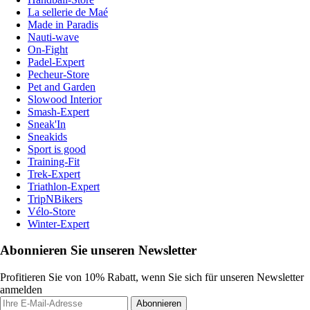
La sellerie de Maé
Made in Paradis
Nauti-wave
On-Fight
Padel-Expert
Pecheur-Store
Pet and Garden
Slowood Interior
Smash-Expert
Sneak'In
Sneakids
Sport is good
Training-Fit
Trek-Expert
Triathlon-Expert
TripNBikers
Vélo-Store
Winter-Expert
Abonnieren Sie unseren Newsletter
Profitieren Sie von 10% Rabatt, wenn Sie sich für unseren Newsletter
anmelden
Abonnieren