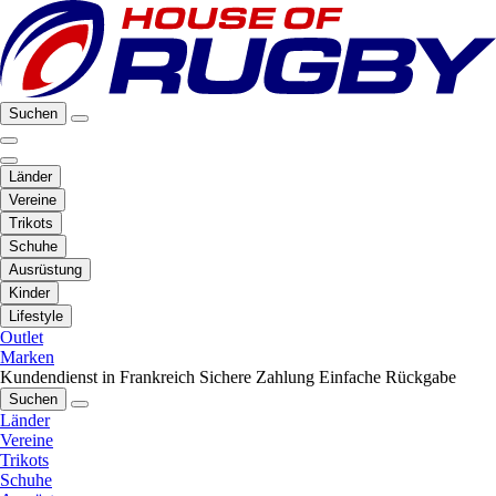
Suchen
Länder
Vereine
Trikots
Schuhe
Ausrüstung
Kinder
Lifestyle
Outlet
Marken
Kundendienst in Frankreich
Sichere Zahlung
Einfache Rückgabe
Suchen
Länder
Vereine
Trikots
Schuhe