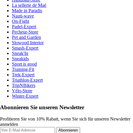
La sellerie de Maé
Made in Paradis
Nauti-wave
On-Fight
Padel-Expert
Pecheur-Store
Pet and Garden
Slowood Interior
Smash-Expert
Sneak'In
Sneakids
Sport is good
Training-Fit
Trek-Expert
Triathlon-Expert
TripNBikers
Vélo-Store
Winter-Expert
Abonnieren Sie unseren Newsletter
Profitieren Sie von 10% Rabatt, wenn Sie sich für unseren Newsletter
anmelden
Abonnieren