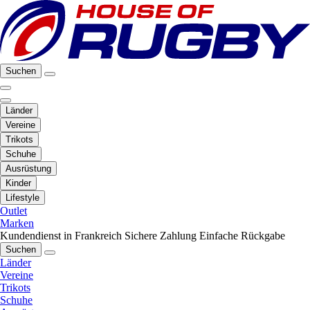
Suchen
Länder
Vereine
Trikots
Schuhe
Ausrüstung
Kinder
Lifestyle
Outlet
Marken
Kundendienst in Frankreich
Sichere Zahlung
Einfache Rückgabe
Suchen
Länder
Vereine
Trikots
Schuhe