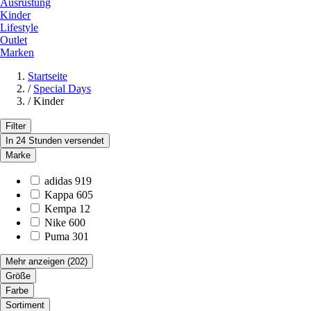
Ausrüstung
Kinder
Lifestyle
Outlet
Marken
Startseite
/
Special Days
/
Kinder
Filter
In 24 Stunden versendet
Marke
adidas
919
Kappa
605
Kempa
12
Nike
600
Puma
301
Mehr anzeigen
(202)
Größe
Farbe
Sortiment