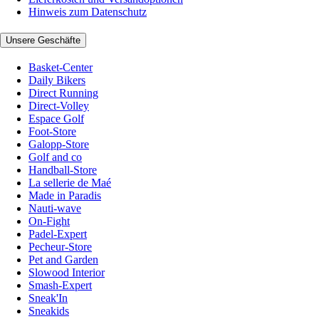
Hinweis zum Datenschutz
Unsere Geschäfte
Basket-Center
Daily Bikers
Direct Running
Direct-Volley
Espace Golf
Foot-Store
Galopp-Store
Golf and co
Handball-Store
La sellerie de Maé
Made in Paradis
Nauti-wave
On-Fight
Padel-Expert
Pecheur-Store
Pet and Garden
Slowood Interior
Smash-Expert
Sneak'In
Sneakids