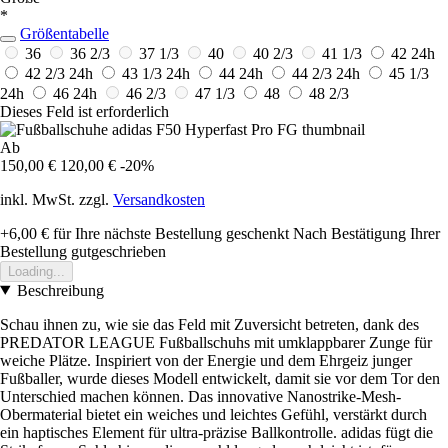
*
Größentabelle
36
36 2/3
37 1/3
40
40 2/3
41 1/3
42
24h
42 2/3
24h
43 1/3
24h
44
24h
44 2/3
24h
45 1/3
24h
46
24h
46 2/3
47 1/3
48
48 2/3
Dieses Feld ist erforderlich
Ab
150,00 €
120,00 €
-20%
inkl. MwSt. zzgl.
Versandkosten
+6,00 €
für Ihre nächste Bestellung geschenkt
Nach Bestätigung Ihrer
Bestellung gutgeschrieben
Loading...
Beschreibung
Schau ihnen zu, wie sie das Feld mit Zuversicht betreten, dank des
PREDATOR LEAGUE Fußballschuhs mit umklappbarer Zunge für
weiche Plätze. Inspiriert von der Energie und dem Ehrgeiz junger
Fußballer, wurde dieses Modell entwickelt, damit sie vor dem Tor den
Unterschied machen können. Das innovative Nanostrike-Mesh-
Obermaterial bietet ein weiches und leichtes Gefühl, verstärkt durch
ein haptisches Element für ultra-präzise Ballkontrolle. adidas fügt die