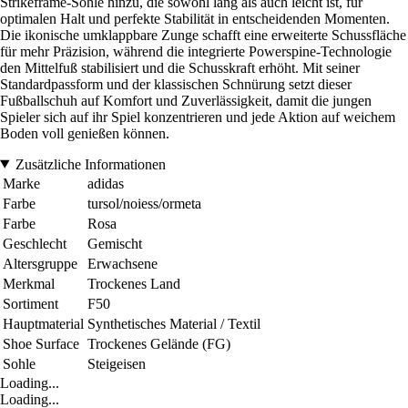
Strikeframe-Sohle hinzu, die sowohl lang als auch leicht ist, für
optimalen Halt und perfekte Stabilität in entscheidenden Momenten.
Die ikonische umklappbare Zunge schafft eine erweiterte Schussfläche
für mehr Präzision, während die integrierte Powerspine-Technologie
den Mittelfuß stabilisiert und die Schusskraft erhöht. Mit seiner
Standardpassform und der klassischen Schnürung setzt dieser
Fußballschuh auf Komfort und Zuverlässigkeit, damit die jungen
Spieler sich auf ihr Spiel konzentrieren und jede Aktion auf weichem
Boden voll genießen können.
Zusätzliche Informationen
Marke
adidas
Farbe
tursol/noiess/ormeta
Farbe
Rosa
Geschlecht
Gemischt
Altersgruppe
Erwachsene
Merkmal
Trockenes Land
Sortiment
F50
Hauptmaterial
Synthetisches Material / Textil
Shoe Surface
Trockenes Gelände (FG)
Sohle
Steigeisen
Loading...
Loading...