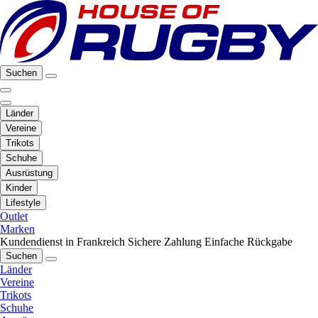
Suchen
Länder
Vereine
Trikots
Schuhe
Ausrüstung
Kinder
Lifestyle
Outlet
Marken
Kundendienst in Frankreich
Sichere Zahlung
Einfache Rückgabe
Suchen
Länder
Vereine
Trikots
Schuhe