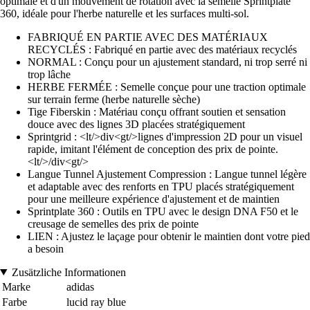
optimale et d'un mouvement de rotation avec la semelle Sprintplate
360, idéale pour l'herbe naturelle et les surfaces multi-sol.
FABRIQUÉ EN PARTIE AVEC DES MATÉRIAUX
RECYCLÉS : Fabriqué en partie avec des matériaux recyclés
NORMAL : Conçu pour un ajustement standard, ni trop serré ni
trop lâche
HERBE FERMÉE : Semelle conçue pour une traction optimale
sur terrain ferme (herbe naturelle sèche)
Tige Fiberskin : Matériau conçu offrant soutien et sensation
douce avec des lignes 3D placées stratégiquement
Sprintgrid : <lt/>div<gt/>lignes d'impression 2D pour un visuel
rapide, imitant l'élément de conception des prix de pointe.
<lt/>/div<gt/>
Langue Tunnel Ajustement Compression : Langue tunnel légère
et adaptable avec des renforts en TPU placés stratégiquement
pour une meilleure expérience d'ajustement et de maintien
Sprintplate 360 : Outils en TPU avec le design DNA F50 et le
creusage de semelles des prix de pointe
LIEN : Ajustez le laçage pour obtenir le maintien dont votre pied
a besoin
Zusätzliche Informationen
Marke
adidas
Farbe
lucid ray blue