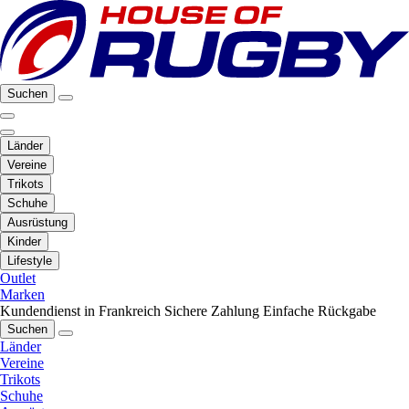
Suchen
Länder
Vereine
Trikots
Schuhe
Ausrüstung
Kinder
Lifestyle
Outlet
Marken
Kundendienst in Frankreich
Sichere Zahlung
Einfache Rückgabe
Suchen
Länder
Vereine
Trikots
Schuhe