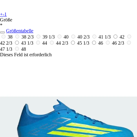
+-1
Größe
*
Größentabelle
38
38 2/3
39 1/3
40
40 2/3
41 1/3
42
42 2/3
43 1/3
44
44 2/3
45 1/3
46
46 2/3
47 1/3
48
Dieses Feld ist erforderlich