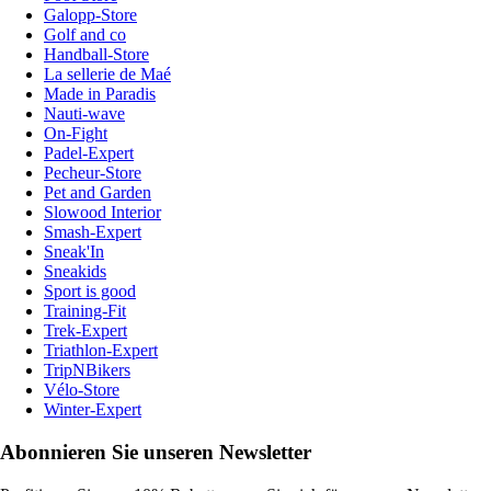
Galopp-Store
Golf and co
Handball-Store
La sellerie de Maé
Made in Paradis
Nauti-wave
On-Fight
Padel-Expert
Pecheur-Store
Pet and Garden
Slowood Interior
Smash-Expert
Sneak'In
Sneakids
Sport is good
Training-Fit
Trek-Expert
Triathlon-Expert
TripNBikers
Vélo-Store
Winter-Expert
Abonnieren Sie unseren Newsletter