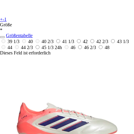
+-1
Größe
*
Größentabelle
39 1/3
40
40 2/3
41 1/3
42
42 2/3
43 1/3
44
44 2/3
45 1/3
24h
46
46 2/3
48
Dieses Feld ist erforderlich