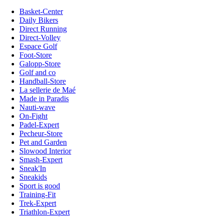
Basket-Center
Daily Bikers
Direct Running
Direct-Volley
Espace Golf
Foot-Store
Galopp-Store
Golf and co
Handball-Store
La sellerie de Maé
Made in Paradis
Nauti-wave
On-Fight
Padel-Expert
Pecheur-Store
Pet and Garden
Slowood Interior
Smash-Expert
Sneak'In
Sneakids
Sport is good
Training-Fit
Trek-Expert
Triathlon-Expert