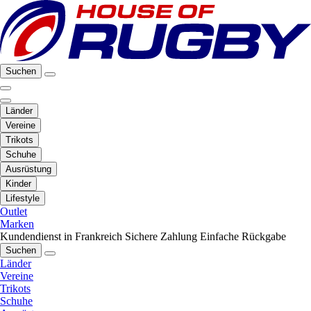
Suchen
Länder
Vereine
Trikots
Schuhe
Ausrüstung
Kinder
Lifestyle
Outlet
Marken
Kundendienst in Frankreich
Sichere Zahlung
Einfache Rückgabe
Suchen
Länder
Vereine
Trikots
Schuhe