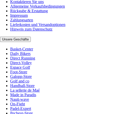
Kontaktieren Sie uns
Allgemeine Verkaufsbedingungen
Rückgabe & Erstattung
Impressum
Zahlungsarten
Lieferkosten und Versandoptionen
Hinweis zum Datenschutz
Unsere Geschäfte
Basket-Center
Daily Bikers
Direct Running
Direct-Volley
Espace Golf
Foot-Store
Galopp-Store
Golf and co
Handball-Store
La sellerie de Maé
Made in Paradis
Nauti-wave
On-Fight
Padel-Expert
Pecheur-Store