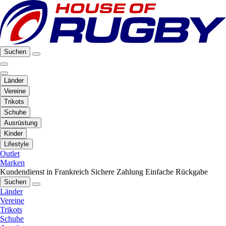
Suchen
Länder
Vereine
Trikots
Schuhe
Ausrüstung
Kinder
Lifestyle
Outlet
Marken
Kundendienst in Frankreich
Sichere Zahlung
Einfache Rückgabe
Suchen
Länder
Vereine
Trikots
Schuhe