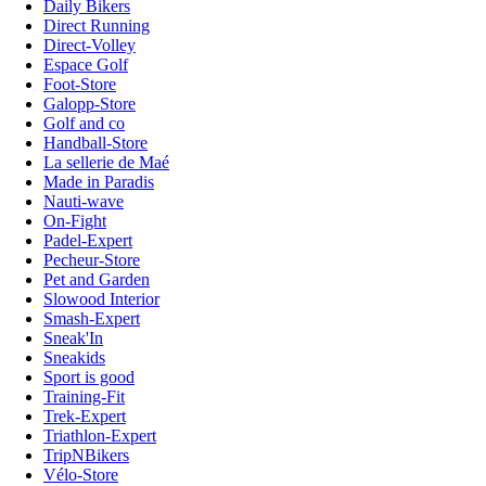
Daily Bikers
Direct Running
Direct-Volley
Espace Golf
Foot-Store
Galopp-Store
Golf and co
Handball-Store
La sellerie de Maé
Made in Paradis
Nauti-wave
On-Fight
Padel-Expert
Pecheur-Store
Pet and Garden
Slowood Interior
Smash-Expert
Sneak'In
Sneakids
Sport is good
Training-Fit
Trek-Expert
Triathlon-Expert
TripNBikers
Vélo-Store