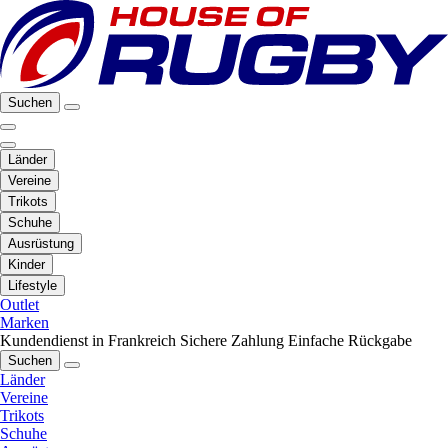
Suchen
Länder
Vereine
Trikots
Schuhe
Ausrüstung
Kinder
Lifestyle
Outlet
Marken
Kundendienst in Frankreich
Sichere Zahlung
Einfache Rückgabe
Suchen
Länder
Vereine
Trikots
Schuhe