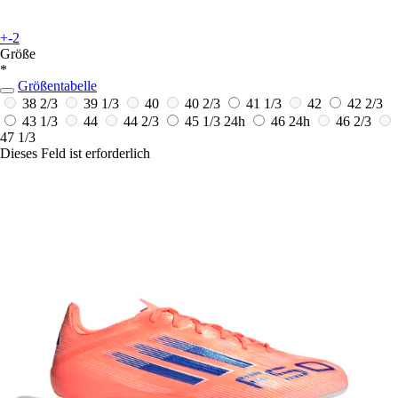
+-2
Größe
*
Größentabelle
38 2/3
39 1/3
40
40 2/3
41 1/3
42
42 2/3
43 1/3
44
44 2/3
45 1/3
24h
46
24h
46 2/3
47 1/3
Dieses Feld ist erforderlich