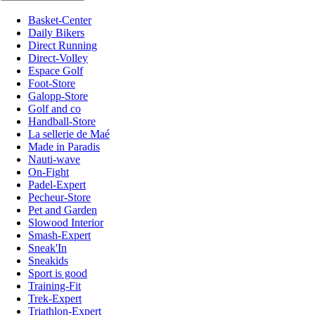
Basket-Center
Daily Bikers
Direct Running
Direct-Volley
Espace Golf
Foot-Store
Galopp-Store
Golf and co
Handball-Store
La sellerie de Maé
Made in Paradis
Nauti-wave
On-Fight
Padel-Expert
Pecheur-Store
Pet and Garden
Slowood Interior
Smash-Expert
Sneak'In
Sneakids
Sport is good
Training-Fit
Trek-Expert
Triathlon-Expert