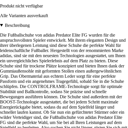
Produkt nicht verfügbar
Alle Varianten ausverkauft
Beschreibung
Die Fußballschuhe von adidas Predator Elite FG wurden für die
anspruchsvollsten Spieler entwickelt. Mit ihrem eleganten Design und
ihrer überlegenen Leistung sind diese Schuhe die perfekte Wahl für
leidenschaftliche Fußballer. Hergestellt von der renommierten Marke
adidas, sind sie mit den neuesten Technologien ausgestattet, um Ihnen
ein unvergleichliches Spielerlebnis auf dem Platz zu bieten. Diese
Schuhe sind für trockene Plätze konzipiert und bieten Ihnen dank der
Gummiaußensohle mit geformten Stollen einen außergewöhnlichen
Grip. Das Obermaterial aus echtem Leder sorgt für eine perfekte
Passform und ein angenehmes Tragegefühl, sobald Sie in die Schuhe
schlüpfen. Die CONTROLFRAME-Technologie sorgt für optimale
Stabilität und Ballkontrolle, sodass Sie präzise und schnelle
Bewegungen ausführen können. Die Schuhe sind außerdem mit der
BOOST-Technologie ausgestattet, die bei jedem Schritt maximale
Energierückgabe bietet, sodass du auf dem Spielfeld länger und
schneller laufen kannst. Ob Sie nun ein gefürchteter Stürmer oder ein
wilder Verteidiger sind, die Fußballschuhe von adidas Predator Elite
FG sind die perfekte Wahl, um Sie bei all Ihren Leistungen auf dem
Spielfeld zu begleiten. Also suchen Sie nicht länger, rüsten Sie sich mit