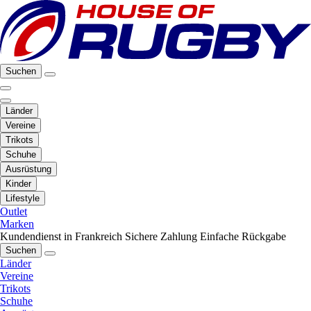
Suchen
Länder
Vereine
Trikots
Schuhe
Ausrüstung
Kinder
Lifestyle
Outlet
Marken
Kundendienst in Frankreich
Sichere Zahlung
Einfache Rückgabe
Suchen
Länder
Vereine
Trikots
Schuhe