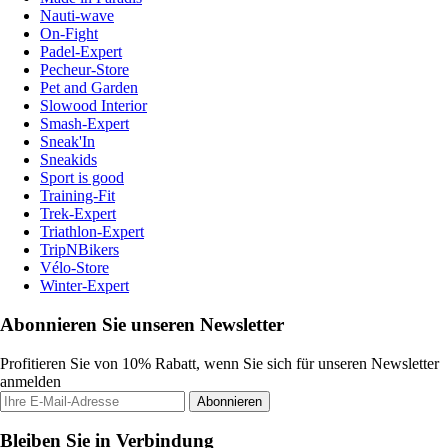
Nauti-wave
On-Fight
Padel-Expert
Pecheur-Store
Pet and Garden
Slowood Interior
Smash-Expert
Sneak'In
Sneakids
Sport is good
Training-Fit
Trek-Expert
Triathlon-Expert
TripNBikers
Vélo-Store
Winter-Expert
Abonnieren Sie unseren Newsletter
Profitieren Sie von 10% Rabatt, wenn Sie sich für unseren Newsletter
anmelden
Abonnieren
Bleiben Sie in Verbindung