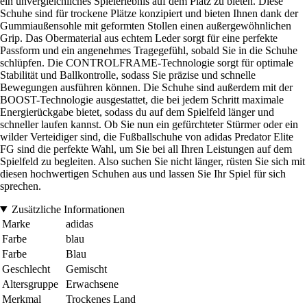
ein unvergleichliches Spielerlebnis auf dem Platz zu bieten. Diese
Schuhe sind für trockene Plätze konzipiert und bieten Ihnen dank der
Gummiaußensohle mit geformten Stollen einen außergewöhnlichen
Grip. Das Obermaterial aus echtem Leder sorgt für eine perfekte
Passform und ein angenehmes Tragegefühl, sobald Sie in die Schuhe
schlüpfen. Die CONTROLFRAME-Technologie sorgt für optimale
Stabilität und Ballkontrolle, sodass Sie präzise und schnelle
Bewegungen ausführen können. Die Schuhe sind außerdem mit der
BOOST-Technologie ausgestattet, die bei jedem Schritt maximale
Energierückgabe bietet, sodass du auf dem Spielfeld länger und
schneller laufen kannst. Ob Sie nun ein gefürchteter Stürmer oder ein
wilder Verteidiger sind, die Fußballschuhe von adidas Predator Elite
FG sind die perfekte Wahl, um Sie bei all Ihren Leistungen auf dem
Spielfeld zu begleiten. Also suchen Sie nicht länger, rüsten Sie sich mit
diesen hochwertigen Schuhen aus und lassen Sie Ihr Spiel für sich
sprechen.
Zusätzliche Informationen
Marke
adidas
Farbe
blau
Farbe
Blau
Geschlecht
Gemischt
Altersgruppe
Erwachsene
Merkmal
Trockenes Land