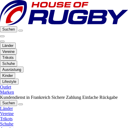
Suchen
Länder
Vereine
Trikots
Schuhe
Ausrüstung
Kinder
Lifestyle
Outlet
Marken
Kundendienst in Frankreich
Sichere Zahlung
Einfache Rückgabe
Suchen
Länder
Vereine
Trikots
Schuhe