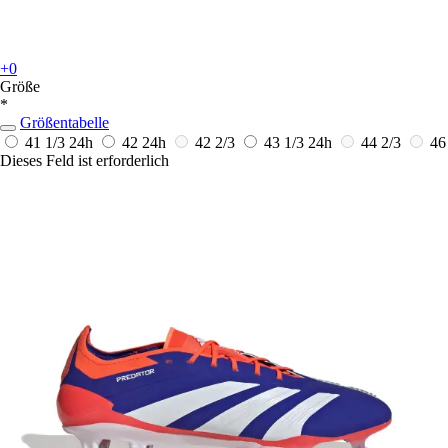
+0
Größe
*
Größentabelle
41 1/3
24h
42
24h
42 2/3
43 1/3
24h
44 2/3
46
Dieses Feld ist erforderlich