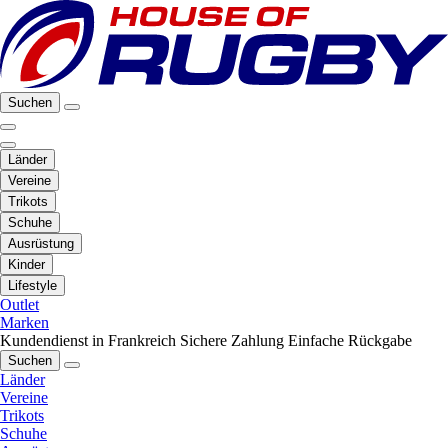
Suchen
Länder
Vereine
Trikots
Schuhe
Ausrüstung
Kinder
Lifestyle
Outlet
Marken
Kundendienst in Frankreich
Sichere Zahlung
Einfache Rückgabe
Suchen
Länder
Vereine
Trikots
Schuhe