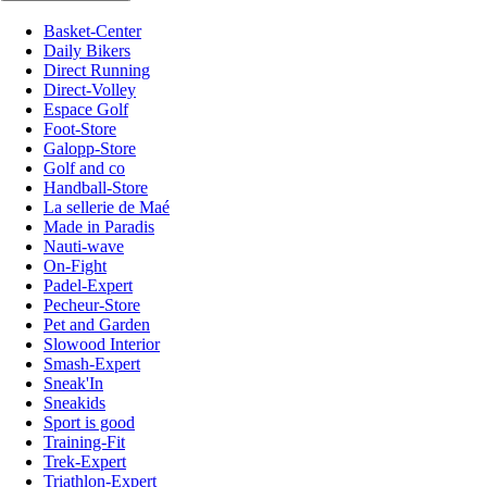
Basket-Center
Daily Bikers
Direct Running
Direct-Volley
Espace Golf
Foot-Store
Galopp-Store
Golf and co
Handball-Store
La sellerie de Maé
Made in Paradis
Nauti-wave
On-Fight
Padel-Expert
Pecheur-Store
Pet and Garden
Slowood Interior
Smash-Expert
Sneak'In
Sneakids
Sport is good
Training-Fit
Trek-Expert
Triathlon-Expert