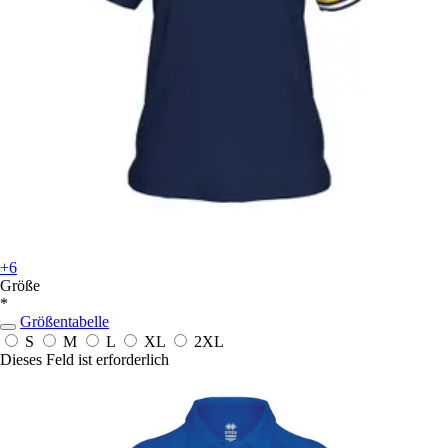
+6
Größe
*
Größentabelle
S
M
L
XL
2XL
Dieses Feld ist erforderlich