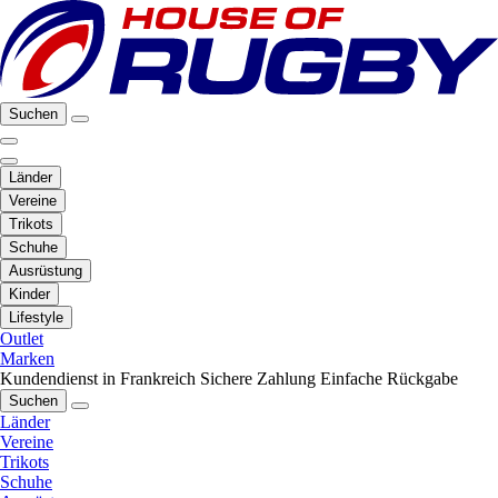
Suchen
Länder
Vereine
Trikots
Schuhe
Ausrüstung
Kinder
Lifestyle
Outlet
Marken
Kundendienst in Frankreich
Sichere Zahlung
Einfache Rückgabe
Suchen
Länder
Vereine
Trikots
Schuhe