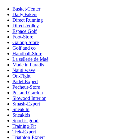
Basket-Center
Daily Bikers
Direct Running
Direct-Volley
Espace Golf
Foot-Store
Galopp-Store
Golf and co
Handball-Store
La sellerie de Maé
Made in Paradis
Nauti-wave
On-Fight
Padel-Expert
Pecheur-Store
Pet and Garden
Slowood Interior
Smash-Expert
Sneak'In
Sneakids
Sport is good
Training-Fit
Trek-Expert
Triathlon-Expert