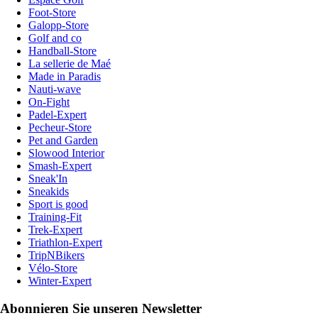
Foot-Store
Galopp-Store
Golf and co
Handball-Store
La sellerie de Maé
Made in Paradis
Nauti-wave
On-Fight
Padel-Expert
Pecheur-Store
Pet and Garden
Slowood Interior
Smash-Expert
Sneak'In
Sneakids
Sport is good
Training-Fit
Trek-Expert
Triathlon-Expert
TripNBikers
Vélo-Store
Winter-Expert
Abonnieren Sie unseren Newsletter