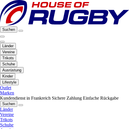
Suchen
Länder
Vereine
Trikots
Schuhe
Ausrüstung
Kinder
Lifestyle
Outlet
Marken
Kundendienst in Frankreich
Sichere Zahlung
Einfache Rückgabe
Suchen
Länder
Vereine
Trikots
Schuhe