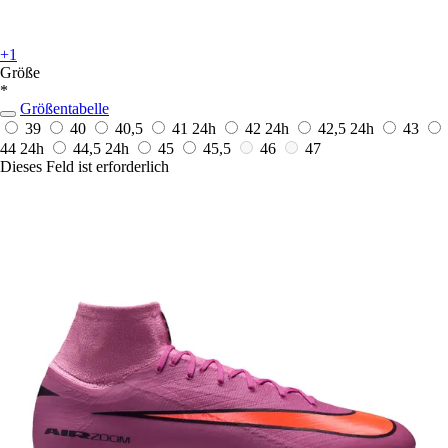
+1
Größe
*
Größentabelle
39
40
40,5
41
24h
42
24h
42,5
24h
43
44
24h
44,5
24h
45
45,5
46
47
Dieses Feld ist erforderlich