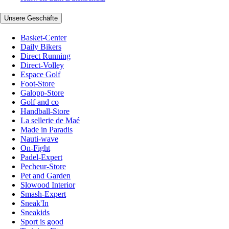
Unsere Geschäfte
Basket-Center
Daily Bikers
Direct Running
Direct-Volley
Espace Golf
Foot-Store
Galopp-Store
Golf and co
Handball-Store
La sellerie de Maé
Made in Paradis
Nauti-wave
On-Fight
Padel-Expert
Pecheur-Store
Pet and Garden
Slowood Interior
Smash-Expert
Sneak'In
Sneakids
Sport is good