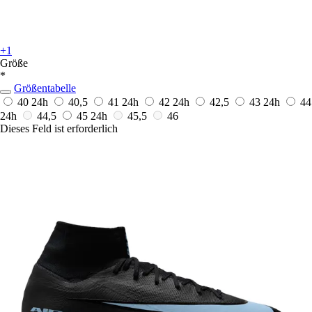
+1
Größe
*
Größentabelle
40
24h
40,5
41
24h
42
24h
42,5
43
24h
44
24h
44,5
45
24h
45,5
46
Dieses Feld ist erforderlich