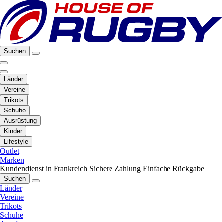
Suchen
Länder
Vereine
Trikots
Schuhe
Ausrüstung
Kinder
Lifestyle
Outlet
Marken
Kundendienst in Frankreich
Sichere Zahlung
Einfache Rückgabe
Suchen
Länder
Vereine
Trikots
Schuhe