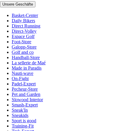
Unsere Geschäfte
Basket-Center
Daily Bikers
Direct Running
Direct-Volley
Espace Golf
Foot-Store
Galopp-Store
Golf and co
Handball-Store
La sellerie de Maé
Made in Paradis
Nauti-wave
On-Fight
Padel-Expert
Pecheur-Store
Pet and Garden
Slowood Interior
Smash-Expert
Sneak'In
Sneakids
Sport is good
Training-Fit