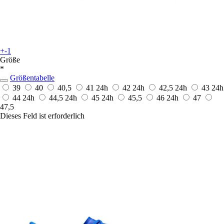
+-1
Größe
*
Größentabelle
39
40
40,5
41
24h
42
24h
42,5
24h
43
24h
44
24h
44,5
24h
45
24h
45,5
46
24h
47
47,5
Dieses Feld ist erforderlich