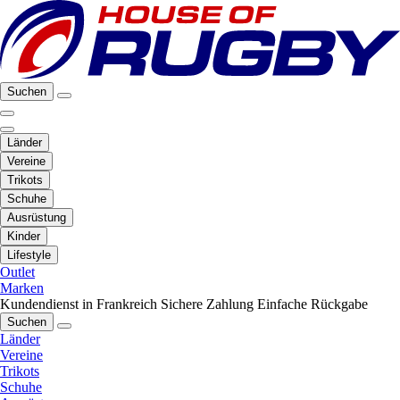
Suchen
Länder
Vereine
Trikots
Schuhe
Ausrüstung
Kinder
Lifestyle
Outlet
Marken
Kundendienst in Frankreich
Sichere Zahlung
Einfache Rückgabe
Suchen
Länder
Vereine
Trikots
Schuhe