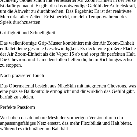
Academy-Stollenschuh mit verbesserter Air Zoom-Einheit in der Ferse
ist dafür gemacht. Er gibt dir das notwendige Gefühl der Antriebskraft,
um die Abwehr zu durchbrechen. Das Ergebnis: Es ist der reaktivste
Mercurial aller Zeiten. Er ist perfekt, um dein Tempo während des
Spiels durchzusetzen.
Griffigkeit und Schnelligkeit
Das wellenförmige Grip-Muster kombiniert mit der Air Zoom-Einheit
entfaltet deine gesamte Geschwindigkeit. Es deckt eine größere Fläche
der Air Zoom-Einheit als die Vapor 15 ab und sorgt für perfekten Halt.
Die Chevron- und Lamellenstollen helfen dir, beim Richtungswechsel
zu stoppen.
Noch präziserer Touch
Das Obermaterial besteht aus NikeSkin mit integrierten Chevrons, was
eine präzise Ballkontrolle ermöglicht und dir wirklich das Gefühl gibt,
barfuß zu spielen.
Perfekte Passform
Wir haben das dehnbare Mesh der vorherigen Version durch ein
anpassungsfähiges Netz ersetzt, das mehr Flexibilität und Halt bietet,
während es dich näher am Ball hält.