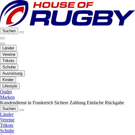
Suchen
Länder
Vereine
Trikots
Schuhe
Ausrüstung
Kinder
Lifestyle
Outlet
Marken
Kundendienst in Frankreich
Sichere Zahlung
Einfache Rückgabe
Suchen
Länder
Vereine
Trikots
Schuhe