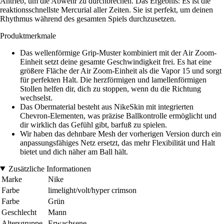
Antrieb, um die Abwehr zu durchbrechen. Das Ergebnis: Es ist die
reaktionsschnellste Mercurial aller Zeiten. Sie ist perfekt, um deinen
Rhythmus während des gesamten Spiels durchzusetzen.
Produktmerkmale
Das wellenförmige Grip-Muster kombiniert mit der Air Zoom-
Einheit setzt deine gesamte Geschwindigkeit frei. Es hat eine
größere Fläche der Air Zoom-Einheit als die Vapor 15 und sorgt
für perfekten Halt. Die herzförmigen und lamellenförmigen
Stollen helfen dir, dich zu stoppen, wenn du die Richtung
wechselst.
Das Obermaterial besteht aus NikeSkin mit integrierten
Chevron-Elementen, was präzise Ballkontrolle ermöglicht und
dir wirklich das Gefühl gibt, barfuß zu spielen.
Wir haben das dehnbare Mesh der vorherigen Version durch ein
anpassungsfähiges Netz ersetzt, das mehr Flexibilität und Halt
bietet und dich näher am Ball hält.
Zusätzliche Informationen
Marke
Nike
Farbe
limelight/volt/hyper crimson
Farbe
Grün
Geschlecht
Mann
Altersgruppe
Erwachsene