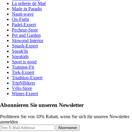
La sellerie de Maé
Made in Paradis
Nauti-wave
On-Fight
Padel-Expert
Pecheur-Store
Pet and Garden
Slowood Interior
Smash-Expert
Sneak'In
Sneakids
Sport is good
Training-Fit
Trek-Expert
Triathlon-Expert
TripNBikers
Vélo-Store
Winter-Expert
Abonnieren Sie unseren Newsletter
Profitieren Sie von 10% Rabatt, wenn Sie sich für unseren Newsletter
anmelden
Abonnieren