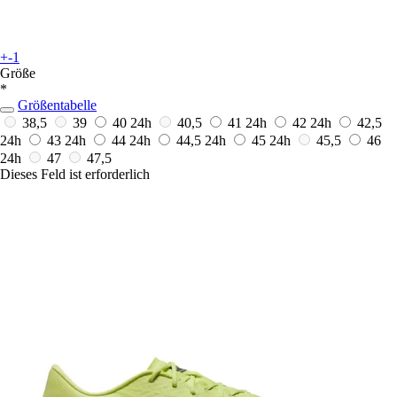
+-1
Größe
*
Größentabelle
38,5
39
40
24h
40,5
41
24h
42
24h
42,5
24h
43
24h
44
24h
44,5
24h
45
24h
45,5
46
24h
47
47,5
Dieses Feld ist erforderlich