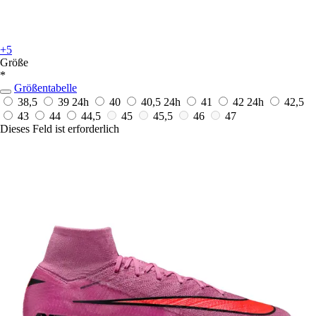
+5
Größe
*
Größentabelle
38,5
39
24h
40
40,5
24h
41
42
24h
42,5
43
44
44,5
45
45,5
46
47
Dieses Feld ist erforderlich