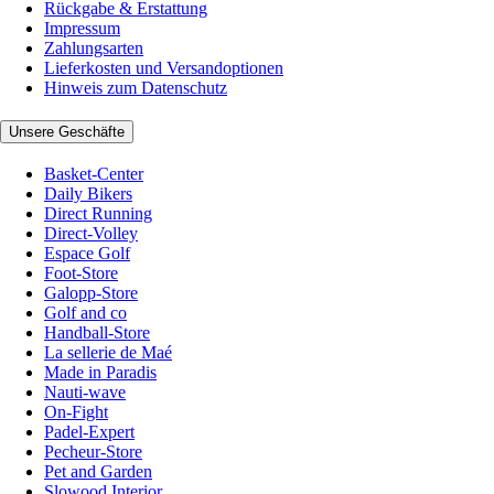
Rückgabe & Erstattung
Impressum
Zahlungsarten
Lieferkosten und Versandoptionen
Hinweis zum Datenschutz
Unsere Geschäfte
Basket-Center
Daily Bikers
Direct Running
Direct-Volley
Espace Golf
Foot-Store
Galopp-Store
Golf and co
Handball-Store
La sellerie de Maé
Made in Paradis
Nauti-wave
On-Fight
Padel-Expert
Pecheur-Store
Pet and Garden
Slowood Interior