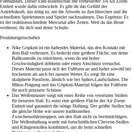
Fußballstars. Dieser Elite-Rasenschuh mit verbesserter 3/4 Air Zoom
Einheit wurde dafür entwickelt. Er gibt dir das Gefühl der
Antriebskraft, das nötig ist, um die Abwehr zu durchbrechen und die
schnellsten Spielerinnen und Spieler nachzuahmen. Das Ergebnis: Es
ist der reaktionsschnellste Mercurial aller Zeiten. Weil du das Beste
verdienst, für dich und deine Schuhe.
Produkteigenschaften
Nike Gripknit ist ein haftendes Material, das den Kontakt mit
dem Ball verbessert. Es bedeckt eine größere Fläche, um deine
Ballkontrolle zu erleichtern, wenn du mit hoher
Geschwindigkeit dribbelst oder einen Abschluss versuchst.
Dieses Material passt sich der Fußform an und haftet sowohl bei
trockenem als auch bei nassem Wetter. Es sorgt für eine
skulptierte Passform, ähnlich wie bei Spikes-Laufschuhen. Die
Mikro-Prägung und das Gripknit-Material folgen der Fußform
für noch präzisere Schüsse.
Das Wellenmuster sorgt mit einer Reihe von versetzten Stollen
für besseren Halt. Es nutzt eine größere Fläche der Air Zoom
Einheit und garantiert die nötige Haftung. Der größte Stollen hat
die gleiche Höhe wie unsere traditionellen
Zwischensohlennoppen, um den Halt nicht zu beeinträchtigen.
Die Wellenhaftung wurde mit fortschrittlichen Chevron-Stollen
und Klingenstollen kombiniert, um dir beim schnellen