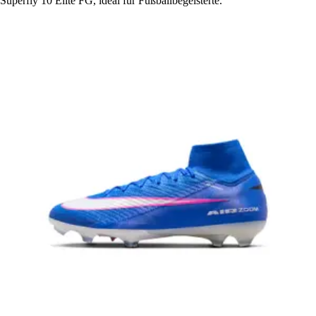
Superfly 10 Elite FG, ideal für Fußballbegeisterte.