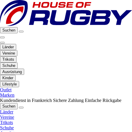
Suchen
Länder
Vereine
Trikots
Schuhe
Ausrüstung
Kinder
Lifestyle
Outlet
Marken
Kundendienst in Frankreich
Sichere Zahlung
Einfache Rückgabe
Suchen
Länder
Vereine
Trikots
Schuhe