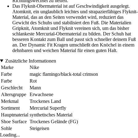
Richtungswechsel zu helfen.
Das Flyknit-Obermaterial ist auf Geschwindigkeit ausgelegt.
Atomknit, ein unglaublich leichtes und strapazierfähiges Flyknit-
Material, das an den Seiten verwendet wird, reduziert das
Gewicht des Schuhs und stabilisiert den Fuß. Die Materialien
Gripknit, Atomknit und Flyknit vereinen sich, um das bisher
schlankeste Mercurial-Obermaterial zu bilden. Der Schuh hat
besseren Kontakt zum Ball und passt sich schneller deinem Fuß
an. Der Dynamic Fit Kragen umschließt den Knöchel in einem
dehnbaren und weichen Material für einen guten Halt.
Zusätzliche Informationen
Marke
Nike
Farbe
magic flamingo/black-total crimson
Farbe
Rot
Geschlecht
Mann
Altersgruppe
Erwachsene
Merkmal
Trockenes Land
Sortiment
Mercurial Superfly
Hauptmaterial
synthetisches Material
Shoe Surface
Trockenes Gelände (FG)
Sohle
Steigeisen
Loading...