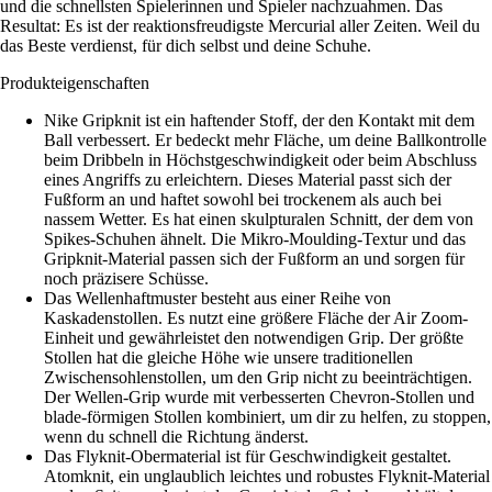
und die schnellsten Spielerinnen und Spieler nachzuahmen. Das
Resultat: Es ist der reaktionsfreudigste Mercurial aller Zeiten. Weil du
das Beste verdienst, für dich selbst und deine Schuhe.
Produkteigenschaften
Nike Gripknit ist ein haftender Stoff, der den Kontakt mit dem
Ball verbessert. Er bedeckt mehr Fläche, um deine Ballkontrolle
beim Dribbeln in Höchstgeschwindigkeit oder beim Abschluss
eines Angriffs zu erleichtern. Dieses Material passt sich der
Fußform an und haftet sowohl bei trockenem als auch bei
nassem Wetter. Es hat einen skulpturalen Schnitt, der dem von
Spikes-Schuhen ähnelt. Die Mikro-Moulding-Textur und das
Gripknit-Material passen sich der Fußform an und sorgen für
noch präzisere Schüsse.
Das Wellenhaftmuster besteht aus einer Reihe von
Kaskadenstollen. Es nutzt eine größere Fläche der Air Zoom-
Einheit und gewährleistet den notwendigen Grip. Der größte
Stollen hat die gleiche Höhe wie unsere traditionellen
Zwischensohlenstollen, um den Grip nicht zu beeinträchtigen.
Der Wellen-Grip wurde mit verbesserten Chevron-Stollen und
blade-förmigen Stollen kombiniert, um dir zu helfen, zu stoppen,
wenn du schnell die Richtung änderst.
Das Flyknit-Obermaterial ist für Geschwindigkeit gestaltet.
Atomknit, ein unglaublich leichtes und robustes Flyknit-Material