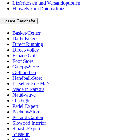
Lieferkosten und Versandoptionen
Hinweis zum Datenschutz
Unsere Geschäfte
Basket-Center
Daily Bikers
Direct Running
Direct-Volley
Espace Golf
Foot-Store
Galopp-Store
Golf and co
Handball-Store
La sellerie de Maé
Made in Paradis
Nauti-wave
On-Fight
Padel-Expert
Pecheur-Store
Pet and Garden
Slowood Interior
Smash-Expert
Sneak'In
Sneakids