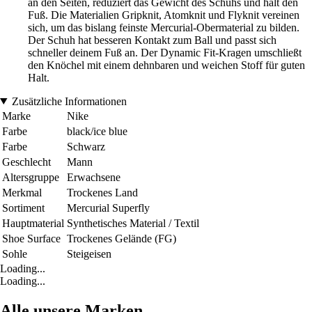
an den Seiten, reduziert das Gewicht des Schuhs und hält den
Fuß. Die Materialien Gripknit, Atomknit und Flyknit vereinen
sich, um das bislang feinste Mercurial-Obermaterial zu bilden.
Der Schuh hat besseren Kontakt zum Ball und passt sich
schneller deinem Fuß an. Der Dynamic Fit-Kragen umschließt
den Knöchel mit einem dehnbaren und weichen Stoff für guten
Halt.
Zusätzliche Informationen
Marke
Nike
Farbe
black/ice blue
Farbe
Schwarz
Geschlecht
Mann
Altersgruppe
Erwachsene
Merkmal
Trockenes Land
Sortiment
Mercurial Superfly
Hauptmaterial
Synthetisches Material / Textil
Shoe Surface
Trockenes Gelände (FG)
Sohle
Steigeisen
Loading...
Loading...
Alle unsere Marken