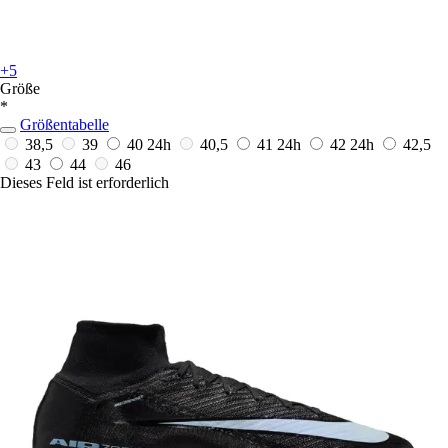
+5
Größe
*
Größentabelle
38,5
39
40
24h
40,5
41
24h
42
24h
42,5
43
44
46
Dieses Feld ist erforderlich