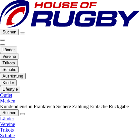
Suchen
Länder
Vereine
Trikots
Schuhe
Ausrüstung
Kinder
Lifestyle
Outlet
Marken
Kundendienst in Frankreich
Sichere Zahlung
Einfache Rückgabe
Suchen
Länder
Vereine
Trikots
Schuhe