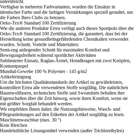
unterstreicht.
Verfügbar in mehreren Farbvarianten, wurden die Einsätze in
identischer Farbe und die farbigen Verstärkungen speziell gestaltet, um
die Farben Ihres Clubs zu betonen.
Oeko-Tex® Standard 100 Zertifizierung
Wie die anderen Produkte Errea verfügt auch dieses Sportpolo über die
Oeko-Tex® Standard 100 Zertifizierung, die garantiert, dass bei der
Herstellung keine gesundheitsgefährdenden Chemikalien verwendet
wurden. Schnitt, Vorteile und Materialien:
Semi-eng anliegender Schnitt für maximalen Komfort und
Bewegungsfreiheit während sportlicher Aktivitäten
Sublimierter Einsatz, Raglan-Ärmel, Hemdkragen mit zwei Knöpfen,
Kontrastpaspel
Mundial-Gewebe 100 % Polyester - 145 g/m2
Artikelreinigung
Um die höchsten Qualitätsstandards der Artikel zu gewährleisten,
kontrolliert Errea alle verwendeten Stoffe sorgfältig. Die natürlichen
Baumwollfasern, technischen Stoffe und Sweatshirts behalten ihre
Eigenschaften über die Zeit hinweg, sowie ihren Komfort, wenn sie
mit größter Sorgfalt behandelt werden.
Wir empfehlen Ihnen daher, die Nutzungshinweise, Wasch- und
Pflegeanleitungen auf den Etiketten der Artikel sorgfältig zu lesen.
Maschinenwaschbar (max. 30 °)
Kein Bleichen
Handelsübliche Lösungsmittel verwenden (außer Trichlorethylen)