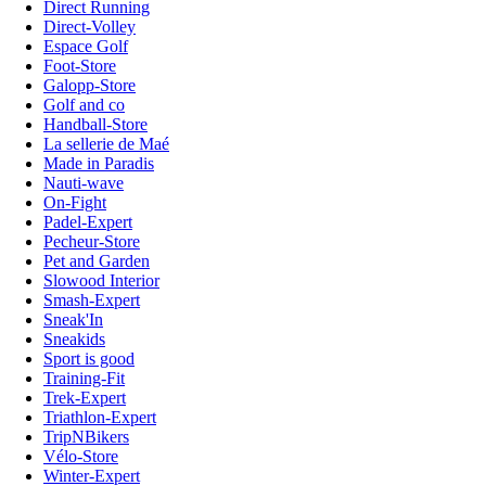
Direct Running
Direct-Volley
Espace Golf
Foot-Store
Galopp-Store
Golf and co
Handball-Store
La sellerie de Maé
Made in Paradis
Nauti-wave
On-Fight
Padel-Expert
Pecheur-Store
Pet and Garden
Slowood Interior
Smash-Expert
Sneak'In
Sneakids
Sport is good
Training-Fit
Trek-Expert
Triathlon-Expert
TripNBikers
Vélo-Store
Winter-Expert