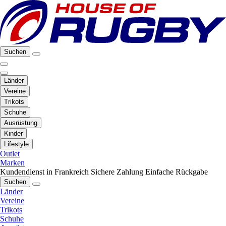
Suchen
Länder
Vereine
Trikots
Schuhe
Ausrüstung
Kinder
Lifestyle
Outlet
Marken
Kundendienst in Frankreich
Sichere Zahlung
Einfache Rückgabe
Suchen
Länder
Vereine
Trikots
Schuhe