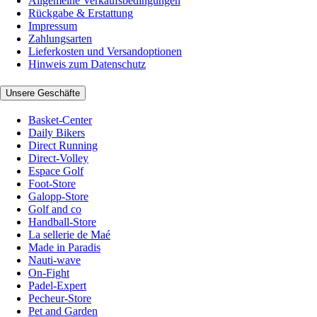
Allgemeine Verkaufsbedingungen
Rückgabe & Erstattung
Impressum
Zahlungsarten
Lieferkosten und Versandoptionen
Hinweis zum Datenschutz
Unsere Geschäfte
Basket-Center
Daily Bikers
Direct Running
Direct-Volley
Espace Golf
Foot-Store
Galopp-Store
Golf and co
Handball-Store
La sellerie de Maé
Made in Paradis
Nauti-wave
On-Fight
Padel-Expert
Pecheur-Store
Pet and Garden