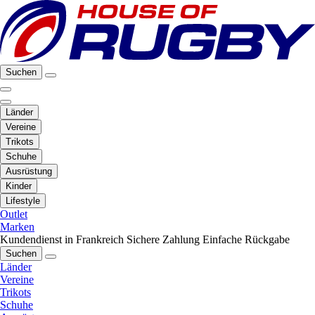
Suchen
Länder
Vereine
Trikots
Schuhe
Ausrüstung
Kinder
Lifestyle
Outlet
Marken
Kundendienst in Frankreich
Sichere Zahlung
Einfache Rückgabe
Suchen
Länder
Vereine
Trikots
Schuhe