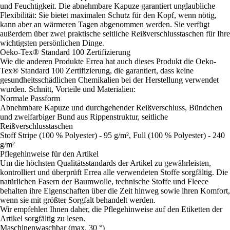
und Feuchtigkeit. Die abnehmbare Kapuze garantiert unglaubliche
Flexibilität: Sie bietet maximalen Schutz für den Kopf, wenn nötig,
kann aber an wärmeren Tagen abgenommen werden. Sie verfügt
außerdem über zwei praktische seitliche Reißverschlusstaschen für Ihre
wichtigsten persönlichen Dinge.
Oeko-Tex® Standard 100 Zertifizierung
Wie die anderen Produkte Errea hat auch dieses Produkt die Oeko-
Tex® Standard 100 Zertifizierung, die garantiert, dass keine
gesundheitsschädlichen Chemikalien bei der Herstellung verwendet
wurden. Schnitt, Vorteile und Materialien:
Normale Passform
Abnehmbare Kapuze und durchgehender Reißverschluss, Bündchen
und zweifarbiger Bund aus Rippenstruktur, seitliche
Reißverschlusstaschen
Stoff Stripe (100 % Polyester) - 95 g/m², Full (100 % Polyester) - 240
g/m²
Pflegehinweise für den Artikel
Um die höchsten Qualitätsstandards der Artikel zu gewährleisten,
kontrolliert und überprüft Errea alle verwendeten Stoffe sorgfältig. Die
natürlichen Fasern der Baumwolle, technische Stoffe und Fleece
behalten ihre Eigenschaften über die Zeit hinweg sowie ihren Komfort,
wenn sie mit größter Sorgfalt behandelt werden.
Wir empfehlen Ihnen daher, die Pflegehinweise auf den Etiketten der
Artikel sorgfältig zu lesen.
Maschinenwaschbar (max. 30 °)