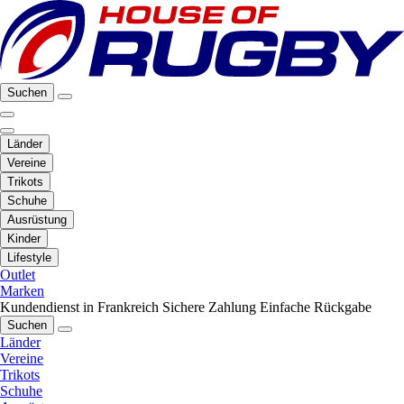
Suchen
Länder
Vereine
Trikots
Schuhe
Ausrüstung
Kinder
Lifestyle
Outlet
Marken
Kundendienst in Frankreich
Sichere Zahlung
Einfache Rückgabe
Suchen
Länder
Vereine
Trikots
Schuhe