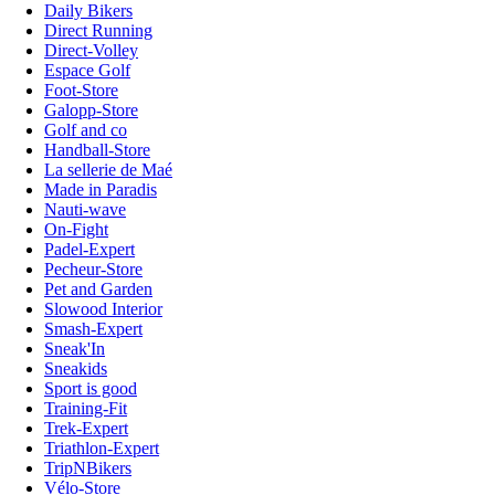
Daily Bikers
Direct Running
Direct-Volley
Espace Golf
Foot-Store
Galopp-Store
Golf and co
Handball-Store
La sellerie de Maé
Made in Paradis
Nauti-wave
On-Fight
Padel-Expert
Pecheur-Store
Pet and Garden
Slowood Interior
Smash-Expert
Sneak'In
Sneakids
Sport is good
Training-Fit
Trek-Expert
Triathlon-Expert
TripNBikers
Vélo-Store