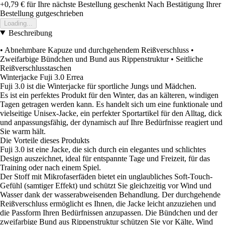
+0,79 €
für Ihre nächste Bestellung geschenkt
Nach Bestätigung Ihrer
Bestellung gutgeschrieben
Loading...
Beschreibung
• Abnehmbare Kapuze und durchgehendem Reißverschluss •
Zweifarbige Bündchen und Bund aus Rippenstruktur • Seitliche
Reißverschlusstaschen
Winterjacke Fuji 3.0 Errea
Fuji 3.0 ist die Winterjacke für sportliche Jungs und Mädchen.
Es ist ein perfektes Produkt für den Winter, das an kälteren, windigen
Tagen getragen werden kann. Es handelt sich um eine funktionale und
vielseitige Unisex-Jacke, ein perfekter Sportartikel für den Alltag, dick
und anpassungsfähig, der dynamisch auf Ihre Bedürfnisse reagiert und
Sie warm hält.
Die Vorteile dieses Produkts
Fuji 3.0 ist eine Jacke, die sich durch ein elegantes und schlichtes
Design auszeichnet, ideal für entspannte Tage und Freizeit, für das
Training oder nach einem Spiel.
Der Stoff mit Mikrofaserfäden bietet ein unglaubliches Soft-Touch-
Gefühl (samtiger Effekt) und schützt Sie gleichzeitig vor Wind und
Wasser dank der wasserabweisenden Behandlung. Der durchgehende
Reißverschluss ermöglicht es Ihnen, die Jacke leicht anzuziehen und
die Passform Ihren Bedürfnissen anzupassen. Die Bündchen und der
zweifarbige Bund aus Rippenstruktur schützen Sie vor Kälte, Wind